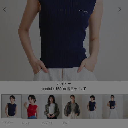
model：158cm 着用サイズF
model：158cm 着用サイズF
model：158cm 着用サイズF
model：158cm 着用サイズF
model：158cm 着用サイズF
model：158cm 着用サイズF
model：158cm 着用サイズF
model：158cm 着用サイズF
model：158cm 着用サイズF
model：158cm 着用サイズF
model：158cm 着用サイズF
model：158cm 着用サイズF
model：158cm 着用サイズF
model：158cm 着用サイズF
model：158cm 着用サイズF
model：158cm 着用サイズF
model：158cm 着用サイズF
model：158cm 着用サイズF
model：158cm 着用サイズF
model：158cm 着用サイズF
model：158cm 着用サイズF
model：158cm 着用サイズF
model：158cm 着用サイズF
model：158cm 着用サイズF
model：158cm 着用サイズF
model：158cm 着用サイズF
model：158cm 着用サイズF
model：172cm 着用サイズF
model：172cm 着用サイズF
model：172cm 着用サイズF
model：172cm 着用サイズF
model：172cm 着用サイズF
model：172cm 着用サイズF
model：172cm 着用サイズF
model：172cm 着用サイズF
model：172cm 着用サイズF
model：172cm 着用サイズF
model：172cm 着用サイズF
model：172cm 着用サイズF
model：172cm 着用サイズF
model：172cm 着用サイズF
model：172cm 着用サイズF
model：172cm 着用サイズF
model：172cm 着用サイズF
model：172cm 着用サイズF
model：172cm 着用サイズF
ネイビー
ホワイト
レッド
グレー
model：158cm 着用サイズF
model：158cm 着用サイズF
model：172cm 着用サイズF
model：172cm 着用サイズF
ネイビー
レッド
ホワイト
グレー