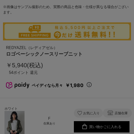
※画像はサンプル撮影のため、実際の商品と色味・仕様が異なる場合がござい
ます。
REDYAZEL（レディアゼル）
ロゴベーシックノースリーブニット
￥5,940(税込)
54
￥1,980
ペイディなら月々
ホワイト
お気に入り
店舗在庫
F
在庫あり
買い物かごに入れる