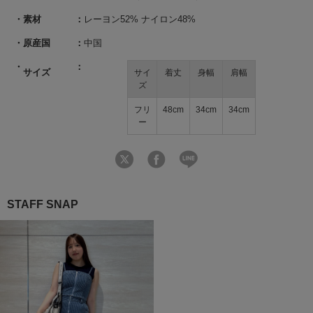
素材
レーヨン52% ナイロン48%
原産国
中国
サイズ
サイ
着丈
身幅
肩幅
ズ
フリ
48cm
34cm
34cm
ー
STAFF SNAP