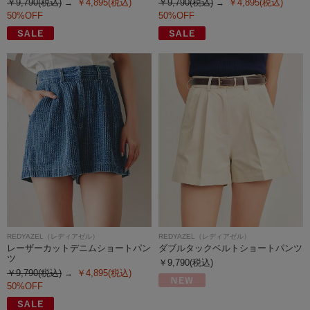
￥9,790(税込)
￥4,895(税込)
￥9,790(税込)
￥4,895(税込)
50%OFF
50%OFF
REDYAZEL（レディアゼル）
REDYAZEL（レディアゼル）
レーザーカットデニムショートパン
ダブルタックベルトショートパンツ
ツ
￥9,790(税込)
￥9,790(税込)
￥4,895(税込)
50%OFF