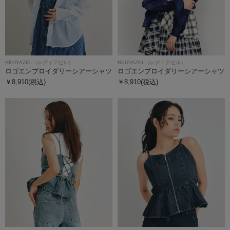
REDYAZEL（レディアゼル）
REDYAZEL（レディアゼル）
ロゴエンブロイダリーシアーシャツ
ロゴエンブロイダリーシアーシャツ
￥8,910(税込)
￥8,910(税込)