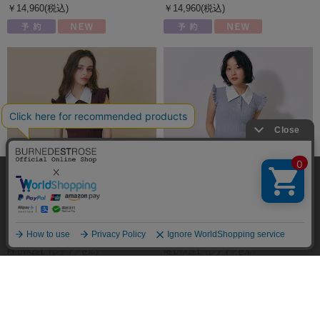
￥14,960(税込)
￥14,960(税込)
発売日
価格(安い順)
価格(高い順)
弊社はCookieを利用し、Webの利便性向上に努め
商品品番
ております。「承諾する」をクリックしていただ
くと、お客様に最適な内容を提供することが可能
承諾する
となります。Cookieの利用については、
こちら
を
ご覧ください。
REDYAZEL（レディアゼル）
REDYAZEL（レディアゼル）
フリルスリーブミニニットワンピー
フリルスリーブミニニットワンピー
絞り込み
ス
ス
￥7,920(税込)
￥7,920(税込)