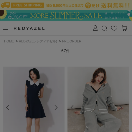
>
>
HOME
REDYAZEL(レディアゼル)
PRE ORDER
67
件