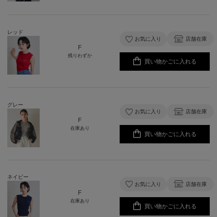
レッド
お気に入り
店舗在庫
F
残りわずか
買い物かごに入れる
グレー
お気に入り
店舗在庫
F
在庫あり
買い物かごに入れる
ネイビー
お気に入り
店舗在庫
F
在庫あり
買い物かごに入れる