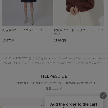
配色ポロニットミニワンピース
配色レイヤードライクニットカーディ
ガン
13,970円
11,990円
>
>
>
>
HOME
REDYAZEL(レディアゼル)
トップス
Tシャツ / カットソー
ロゴベーシ
>
>
>
HOME
トップス
Tシャツ / カットソー
ロゴベーシックノースリーブニット
HELP&GUIDE
ご利用ガイド
お支払い方法について
商品のお届けについて
返品について