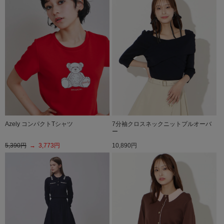
Azely コンパクトTシャツ
7分袖クロスネックニットプルオーバ
ー
5,390円
→ 3,773円
10,890円