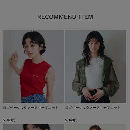
RECOMMEND ITEM
ロゴベーシックノースリーブニット
ロゴベーシックノースリーブニット
5,940円
5,940円