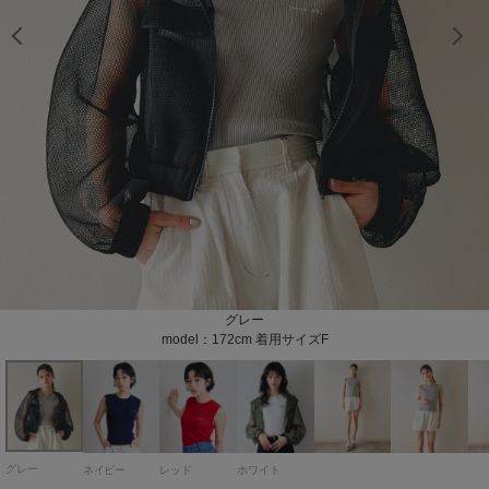
model：172cm 着用サイズF
model：172cm 着用サイズF
model：172cm 着用サイズF
model：172cm 着用サイズF
model：172cm 着用サイズF
model：172cm 着用サイズF
model：172cm 着用サイズF
model：172cm 着用サイズF
model：172cm 着用サイズF
model：172cm 着用サイズF
model：172cm 着用サイズF
model：158cm 着用サイズF
model：158cm 着用サイズF
model：158cm 着用サイズF
model：158cm 着用サイズF
model：158cm 着用サイズF
model：158cm 着用サイズF
model：158cm 着用サイズF
model：158cm 着用サイズF
model：158cm 着用サイズF
model：158cm 着用サイズF
model：158cm 着用サイズF
model：158cm 着用サイズF
model：158cm 着用サイズF
model：158cm 着用サイズF
model：158cm 着用サイズF
model：158cm 着用サイズF
model：158cm 着用サイズF
model：158cm 着用サイズF
model：158cm 着用サイズF
model：158cm 着用サイズF
model：158cm 着用サイズF
model：158cm 着用サイズF
model：158cm 着用サイズF
model：158cm 着用サイズF
model：158cm 着用サイズF
model：158cm 着用サイズF
model：158cm 着用サイズF
model：172cm 着用サイズF
model：172cm 着用サイズF
model：172cm 着用サイズF
model：172cm 着用サイズF
model：172cm 着用サイズF
model：172cm 着用サイズF
model：172cm 着用サイズF
model：172cm 着用サイズF
ネイビー
ホワイト
グレー
レッド
model：172cm 着用サイズF
model：158cm 着用サイズF
model：158cm 着用サイズF
model：172cm 着用サイズF
グレー
ネイビー
レッド
ホワイト