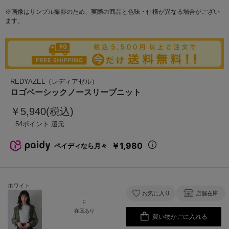
※画像はサンプル撮影のため、実際の商品と色味・仕様が異なる場合がござい
ます。
REDYAZEL（レディアゼル）
ロゴベーシックノースリーブニット
￥5,940(税込)
54
￥1,980
ペイディなら月々
ホワイト
お気に入り
店舗在庫
F
在庫あり
買い物かごに入れる