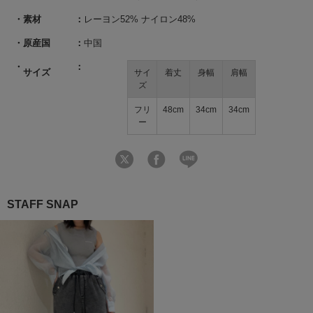
素材
レーヨン52% ナイロン48%
原産国
中国
サイズ
サイ
着丈
身幅
肩幅
ズ
フリ
48cm
34cm
34cm
ー
STAFF SNAP