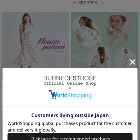
ので要CHECK！！
2024.06.28
2024.06.21
トレンドの花柄モチーフアイテムを
コーデに加えるだけで映える
PICK UP☆コーデを華やかに彩って♪
♪REDYAZELのリボンアイテムでガー
リーにアレンジ☆