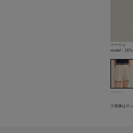
ベージュ
カーキ
ネイビー
model：17
model：17
model：17
model：17
model：17
model：17
model：17
model：17
model：17
model：17
model：16
model：16
model：16
model：16
model：16
model：16
model：16
model：16
model：16
model：16
model：16
model：16
model：16
model：16
model：16
model：16
model：16
model：16
model：16
model：16
model：16
model：16
model：16
model：16
model：16
model：16
model：16
model：16
model：16
model：16
ベージュ
※画像はサ