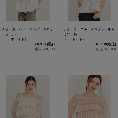
チョーカーバルーンペプラムキャ
チョーカーバルーンペプラムキャ
ミソール
ミソール
（F ホワイト）
（F ドット）
￥8,910(税込)
￥8,910(税込)
税抜 ￥8,100
税抜 ￥8,100