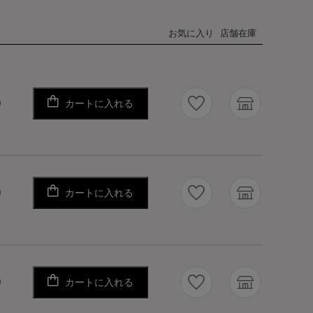
お気に入り
店舗在庫
カートに入れる
り
カートに入れる
り
カートに入れる
り