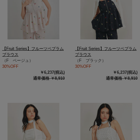
【Fruit Series】フルーツペプラム
【Fruit Series】フルーツペプラム
ブラウス
ブラウス
（F ベージュ）
（F ブラック）
30%OFF
30%OFF
￥6,237(税込)
￥6,237(税込)
通常価格 ￥8,910
通常価格 ￥8,910