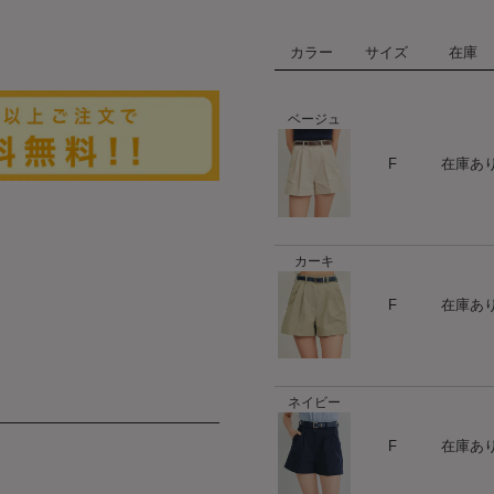
カラー
サイズ
在庫
ベージュ
ハート
F
在庫あ
カーキ
ハート
F
在庫あ
ネイビー
ハート
F
在庫あ