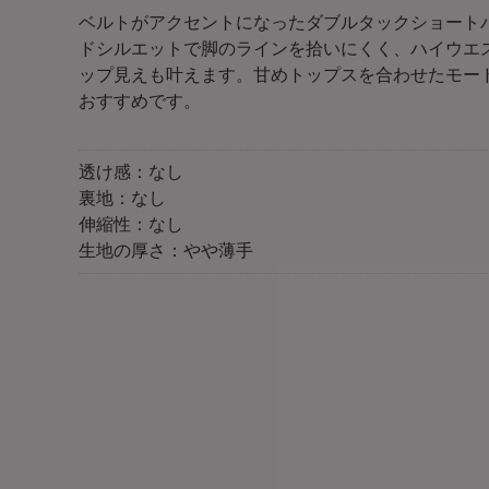
ベルトがアクセントになったダブルタックショート
ドシルエットで脚のラインを拾いにくく、ハイウエ
ップ見えも叶えます。甘めトップスを合わせたモー
おすすめです。
透け感：なし
裏地：なし
伸縮性：なし
生地の厚さ：やや薄手