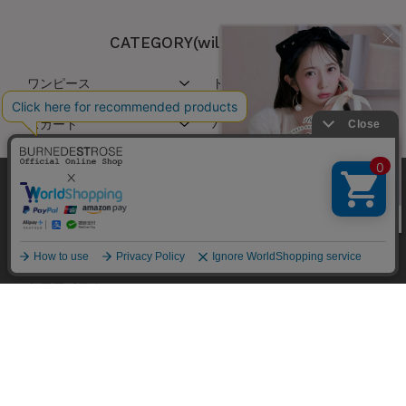
CATEGORY(willselection)
ワンピース
トップス
スカート
パンツ
アウター
ジャケット/スーツ
弊社はCookieを利用し、Webの利便性向上に努め
ております。「承諾する」をクリックしていただ
バッグ
シューズ
くと、お客様に最適な内容を提供することが可能
承諾する
商品ラインナップ
8色カーディガン
となります。Cookieの利用については、
こちら
を
アクセサリー
ファッショングッズ/小物
ご覧ください。
ケアアイテム
絞り込み
HELP&GUIDE
フリーワード
ご利用ガイド
お支払い方法について
商品のお届けについて
検索