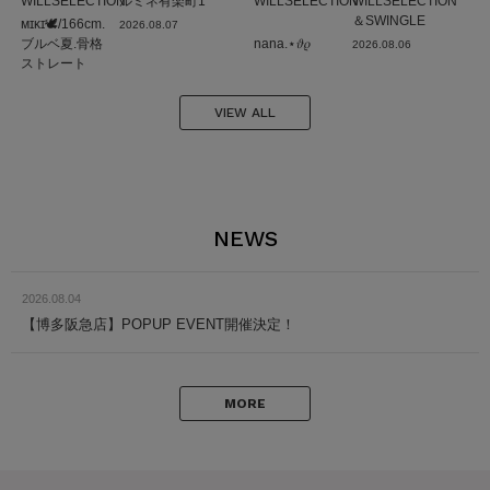
WILLSELECTION
ルミネ有楽町1
WILLSELECTION
WILLSELECTION
＆SWINGLE
ᴍɪᴋɪ🕊/166cm.
2026.08.07
ブルベ夏.骨格
nana.⋆𝜗𝜚
2026.08.06
ストレート
VIEW ALL
NEWS
2026.08.04
【博多阪急店】POPUP EVENT開催決定！
MORE