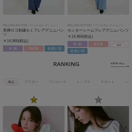
WILLSELECTION（ウィルセレクション）
WILLSELECTION（ウィルセレクション）
美脚ロゴ刺繍セミフレアデニムパン
センターシームフレアデニムパンツ
ツ
￥14,960(税込)
￥14,960(税込)
RANKING
VIEW ALL
ALL
アウター
ワンピース
トップス
スカート
パン
1
2