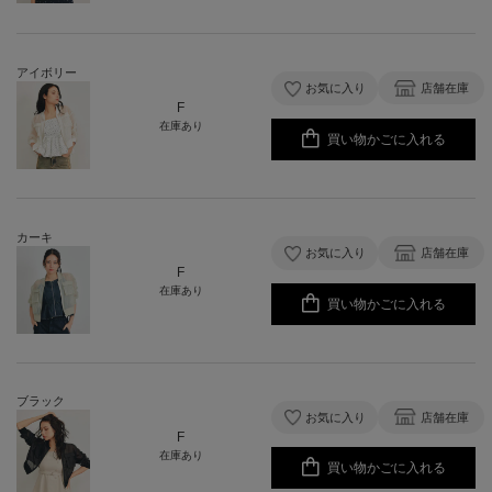
アイボリー
お気に入り
店舗在庫
F
在庫あり
買い物かごに入れる
カーキ
お気に入り
店舗在庫
F
在庫あり
買い物かごに入れる
ブラック
お気に入り
店舗在庫
F
在庫あり
買い物かごに入れる