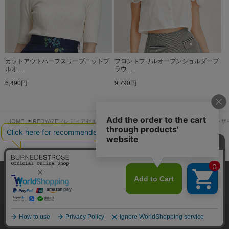
カットアウトハーフスリーブニットプ
フロントフリルオープンショルダーブ
ルオ…
ラウ…
6,490円
9,790円
>
>
>
>
HOME
REDYAZEL(レディアゼル)
アウター
ブルゾン
ハーフスリーブギャザ
>
>
>
HOME
アウター
ブルゾン
ハーフスリーブギャザーシアーブルゾン
HELP&GUIDE
ご利用ガイド
お支払い方法について
商品のお届けについて
弊社はCookieを利用し、Webの利便性向上に努め
ております。「承諾する」をクリックしていただ
返品について
くと、お客様に最適な内容を提供することが可能
承諾する
となります。Cookieの利用については、
こちら
を
ご覧ください。