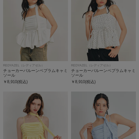
REDYAZEL（レディアゼル）
REDYAZEL（レディアゼル）
チョーカーバルーンペプラムキャミ
チョーカーバルーンペプラムキャミ
ソール
ソール
￥8,910(税込)
￥8,910(税込)