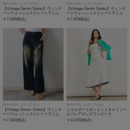
REDYAZEL（レディアゼル）
REDYAZEL（レディアゼル）
【Vintage Denim Series】ヴィンテ
【Vintage Denim Series】ヴィンテ
ージウォッシュストレートデニム
ージウォッシュストレートデニム
￥7,920(税込)
￥7,920(税込)
REDYAZEL（レディアゼル）
REDYAZEL（レディアゼル）
【Vintage Denim Series】ヴィンテ
ショルダーリボンドットキャミソー
ージウォッシュストレートデニム
ルフレアロングワンピース
￥7,920(税込)
￥13,970(税込)