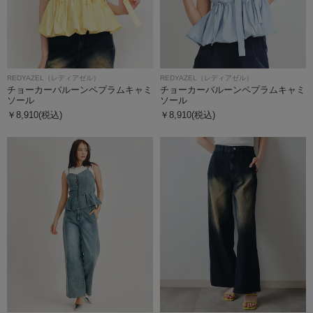
REDYAZEL（レディアゼル）
REDYAZEL（レディアゼル）
チョーカーバルーンペプラムキャミ
チョーカーバルーンペプラムキャミ
ソール
ソール
￥8,910(税込)
￥8,910(税込)