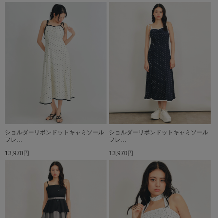
ショルダーリボンドットキャミソール
ショルダーリボンドットキャミソール
フレ…
フレ…
13,970円
13,970円