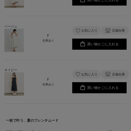
買い物かごに入れる
ベージュ
お気に入り
店舗在庫
F
在庫あり
買い物かごに入れる
ネイビー
お気に入り
店舗在庫
F
在庫あり
買い物かごに入れる
一枚で叶う、夏のフレンチムード