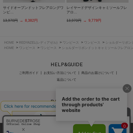
サイドオープンドットフレアロングワ
レイヤードデザインキャミソールフレ
ンピ…
アロ…
13,970円
→ 8,382円
13,970円
→ 9,779円
>
>
>
>
HOME
REDYAZEL(レディアゼル)
ワンピース
ワンピース
ショルダーリボン
>
>
>
HOME
ワンピース
ワンピース
ショルダーリボンドットキャミソールフレアロ
HELP&GUIDE
ご利用ガイド
お支払い方法について
商品のお届けについて
返品について
弊社はCookieを利用し、Webの利便性向上に努め
公式オンラインショップご利用規約
メンバーズ規約