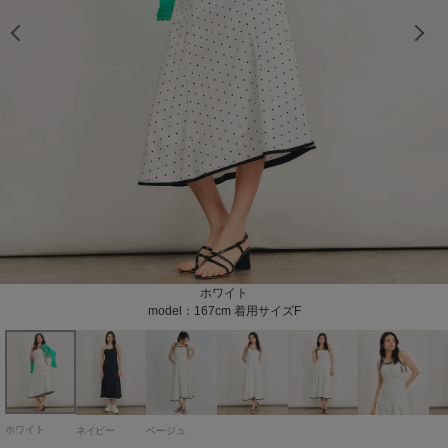
model：167cm 着用サイズF
model：167cm 着用サイズF
model：167cm 着用サイズF
model：167cm 着用サイズF
model：171cm 着用サイズF
model：171cm 着用サイズF
model：171cm 着用サイズF
model：171cm 着用サイズF
model：171cm 着用サイズF
model：167cm 着用サイズF
model：167cm 着用サイズF
model：167cm 着用サイズF
model：167cm 着用サイズF
model：167cm 着用サイズF
model：167cm 着用サイズF
model：167cm 着用サイズF
model：167cm 着用サイズF
model：167cm 着用サイズF
model：167cm 着用サイズF
model：167cm 着用サイズF
model：169cm 着用サイズF
model：169cm 着用サイズF
model：167cm 着用サイズF
model：167cm 着用サイズF
model：167cm 着用サイズF
model：167cm 着用サイズF
model：167cm 着用サイズF
model：167cm 着用サイズF
model：167cm 着用サイズF
model：167cm 着用サイズF
model：167cm 着用サイズF
model：167cm 着用サイズF
model：167cm 着用サイズF
model：167cm 着用サイズF
model：167cm 着用サイズF
ホワイト
ネイビー
ベージュ
model：167cm 着用サイズF
model：167cm 着用サイズF
model：167cm 着用サイズF
ホワイト
ネイビー
ベージュ