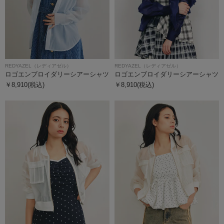
REDYAZEL（レディアゼル）
REDYAZEL（レディアゼル）
ロゴエンブロイダリーシアーシャツ
ロゴエンブロイダリーシアーシャツ
￥8,910(税込)
￥8,910(税込)