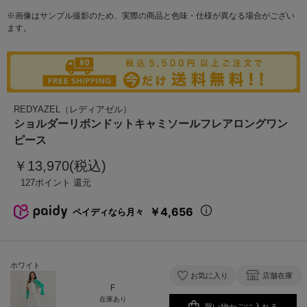
※画像はサンプル撮影のため、実際の商品と色味・仕様が異なる場合がござい
ます。
REDYAZEL（レディアゼル）
ショルダーリボンドットキャミソールフレアロングワン
ピース
￥13,970(税込)
127
￥4,656
ペイディなら月々
ホワイト
お気に入り
店舗在庫
F
在庫あり