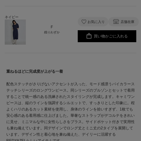
ネイビー
お気に入り
店舗在庫
F
残りわずか
買い物かごに入れる
重ねるほどに完成度が上がる一着
配色ステッチがさりげないアクセントが入った、モード感漂うバイカラース
テッチシリーズのロングワンピース。同シリーズのブルゾンとセットで着用
することで統一感のある洗練されたスタイリングが完成します。キャミワン
ピースは、縦のラインを強調するシルエットで、すっきりとした印象に。程
よくハリのあるカット素材を使用し、身体のラインを拾いすぎず、1枚でも
安心感のある着用感に仕上げました。華奢なストラップがデコルテをきれい
に見せ、ミニマルな中に女性らしさをプラス。サイドポケット付きで実用性
も兼ね備えています。同デザインでロング丈とミニ丈の2タイプを展開して
います。デザイン性と着心地を兼ね備えた、デイリーに活躍する
REDYAZELらしいアイテムです。