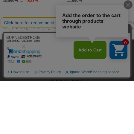
10,890円
→ 7,623円
11,990円
>
>
>
>
HOME
REDYAZEL(レディアゼル)
ワンピース
ワンピース
【セットアップ可
>
>
>
HOME
ワンピース
ワンピース
【セットアップ可能】バイカラーステッチカッ
HELP&GUIDE
弊社はCookieを利用し、Webの利便性向上に努め
ご利用ガイド
お支払い方法について
商品のお届けについて
ております。「承諾する」をクリックしていただ
くと、お客様に最適な内容を提供することが可能
承諾する
返品について
となります。Cookieの利用については、
こちら
を
ご覧ください。
公式オンラインショップご利用規約
メンバーズ規約
メンバーズポイントプログラム規約
特定商取引法に基づく表示
個人情報保護指針
会社概要
採用情報
お問い合わせ