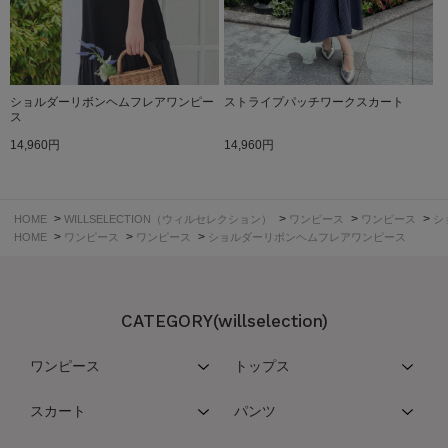
ショルダーリボンヘムフレアワンピー
ストライプパッチワークスカート
ス
14,960円
14,960円
>
>
>
>
HOME
WILLSELECTION（ウィルセレクション）
ワンピース
ワンピース
シ
>
>
>
HOME
ワンピース
ワンピース
ショルダーリボンヘムフレアワンピース
CATEGORY(willselection)
ワンピース
トップス
スカート
パンツ