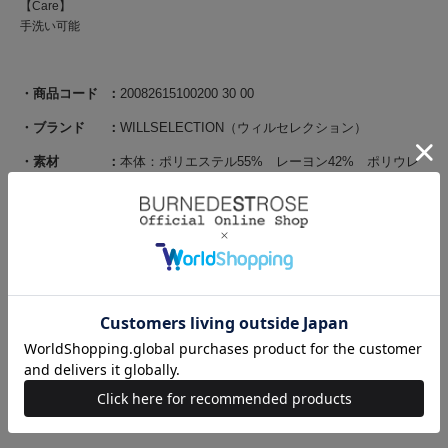
【Care】
手洗い可能
商品コード
20082615100200 30 00
ブランド
WILLSELECTION（ウィルセレクション）
素材
本体：ポリエステル55% レーヨン42% ポリウレ
タン3% 別布部分：ポリエステル100%
原産国
中国
サイズ
サイ
前
肩
身幅
ウ
裾
ズ
丈
幅
エ
周
ス
り
ト
F(00)
119
35
44.5
95
276