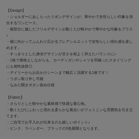
【Design】
・ショルダーにあしらったリボンデザインが、華やかで女性らしい印象を演
出するワンピース。
・裾部分に施したフリルデザインが動くたび軽やかで華やかな印象をプラス
♪
・裾に向かってふんわり広がるフレアシルエットで女性らしい揺れ感を楽し
めます。
・すっきりとした身頃デザインが甘さを程よく抑えたバランスに♪
・1枚で着映えしながらも、カーディガンやシャツを羽織ったスタイリング
にも相性抜群◎
・デイリーからお出かけシーンまで幅広く活躍する1枚です！
・リボン取り外し可能
・なみだ開きボタン留め仕様
【Fabric】
・さらりとした軽やかな素材感で快適な着心地。
・動くたびにふわっと揺れる柔らかな風合いがフェミニンな雰囲気を引き立
てます。
・ご自宅でお手入れが出来るのも嬉しいポイント♪
・ピンク、ラベンダー、ブラックの3色展開となります。