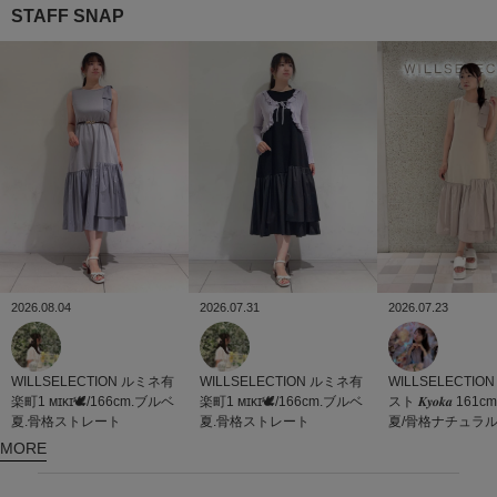
STAFF SNAP
2026.07.23
2026.08.04
2026.07.31
WILLSELECTION
WILLSELECTION
ルミネ有
WILLSELECTION
ルミネ有
スト
𝑲𝒚𝒐𝒌𝒂 1
楽町1
ᴍɪᴋɪ🕊/166cm.ブルベ
楽町1
ᴍɪᴋɪ🕊/166cm.ブルベ
夏/骨格ナチュラ
夏.骨格ストレート
夏.骨格ストレート
MORE