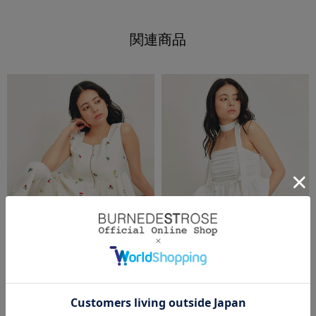
関連商品
REDYAZEL（レディアゼル）
REDYAZEL（レディアゼル）
【Fruit Series】フルーツペプラム
チョーカーバルーンペプラムキャミ
ブラウス
ソール
￥8,910(税込)
￥6,237(税込)
￥8,910(税込)
30%OFF