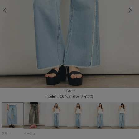
model：167cm 着用サイズS
model：167cm 着用サイズS
model：167cm 着用サイズS
model：167cm 着用サイズS
model：167cm 着用サイズS
model：167cm 着用サイズS
model：167cm 着用サイズS
model：167cm 着用サイズS
model：167cm 着用サイズS
model：167cm 着用サイズS
model：167cm 着用サイズS
model：167cm 着用サイズS
model：167cm 着用サイズS
model：167cm 着用サイズS
model：171cm 着用サイズS
model：171cm 着用サイズS
model：171cm 着用サイズS
model：171cm 着用サイズS
model：171cm 着用サイズS
model：171cm 着用サイズS
model：171cm 着用サイズS
model：158cm 着用サイズS
model：158cm 着用サイズS
model：158cm 着用サイズS
model：158cm 着用サイズS
model：158cm 着用サイズS
model：158cm 着用サイズS
ベージュ
ブルー
model：167cm 着用サイズS
model：171cm 着用サイズS
ブルー
ベージュ