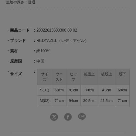
生地の厚さ：普通
商品コード
20022613600300 80 02
ブランド
REDYAZEL（レディアゼル）
素材
綿100%
原産国
中国
サイズ
サイ
ウエ
ヒッ
前股上
後股上
股下
ズ
スト
プ
S(01)
68cm
91cm
30cm
41cm
69cm
M(02)
71cm
94cm
30.5cm
41.5cm
71cm