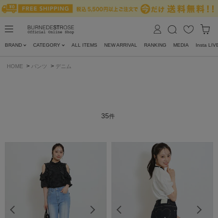
BRAND
CATEGORY
ALL ITEMS
NEW ARRIVAL
RANKING
MEDIA
Insta LIV
>
>
HOME
パンツ
デニム
35
件