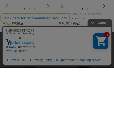
発売日
価格(安い順)
価格(高い順)
弊社はCookieを利用し、Webの利便性向上に努め
商品品番
ております。「承諾する」をクリックしていただ
くと、お客様に最適な内容を提供することが可能
承諾する
となります。Cookieの利用については、
こちら
を
ご覧ください。
絞り込み
AND COUTURE（アンド クチュール）
AND COUTURE（アンド クチュール）
ビジュータックデニムパンツ
刺繍デニムパンツ
￥17,600(税込)
￥18,920(税込)
フリーワード
検索
価格