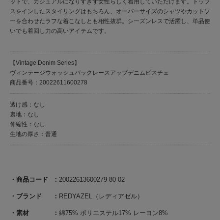
ットで、カジュアルになりすぎず女性らしく着用していただけます。トップ
スをインしたスタイリングはもちろん、オーバーサイズのシャツやカットソ
ーを合わせたラフな着こなしとも相性抜群。シーズンレスで活躍し、単品使
いでも着回し力の高いアイテムです。
【Vintage Denim Series】
ヴィンテージウォッシュバックレースアップデニムビスチェ
商品番号：20022611600278
透け感：なし
裏地：なし
伸縮性：なし
生地の厚さ：普通
商品コード
20022613600279 80 02
ブランド
REDYAZEL（レディアゼル）
素材
綿75% ポリエステル17% レーヨン8%