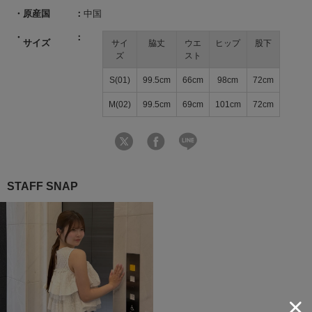
原産国
中国
サイズ
サイ
脇丈
ウエ
ヒップ
股下
ズ
スト
S(01)
99.5cm
66cm
98cm
72cm
M(02)
99.5cm
69cm
101cm
72cm
STAFF SNAP