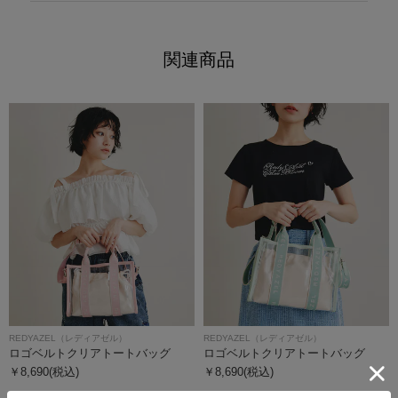
関連商品
REDYAZEL（レディアゼル）
REDYAZEL（レディアゼル）
ロゴベルトクリアトートバッグ
ロゴベルトクリアトートバッグ
￥8,690(税込)
￥8,690(税込)