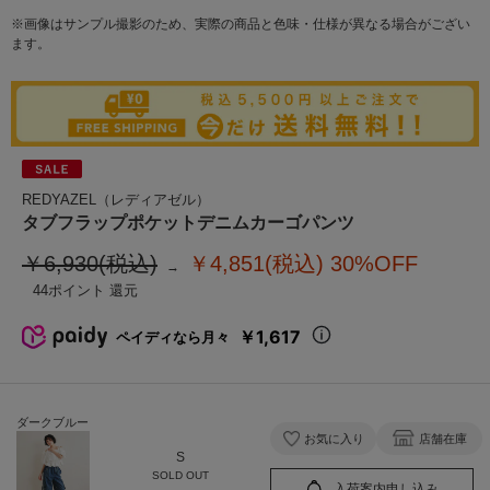
※画像はサンプル撮影のため、実際の商品と色味・仕様が異なる場合がござい
ます。
REDYAZEL（レディアゼル）
タブフラップポケットデニムカーゴパンツ
￥6,930(税込)
￥4,851(税込)
30%OFF
44
￥1,617
ペイディなら月々
ダークブルー
お気に入り
店舗在庫
S
SOLD OUT
入荷案内申し込み