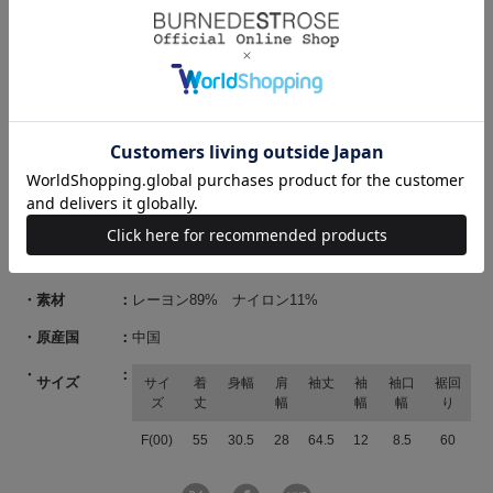
・伸縮性もあり、フィット感がありながらストレスフリーな着心地を叶えま
す。
・ご自宅でお手入れが出来るのも嬉しいポイント♪
・ホワイト、イエロー、ピンク、ブラックの4色展開となります。
【Care】
手洗い可能
商品コード
20092619100036 21 00
ブランド
AND COUTURE（アンド クチュール）
素材
レーヨン89% ナイロン11%
原産国
中国
サイズ
サイ
着
身幅
肩
袖丈
袖
袖口
裾回
ズ
丈
幅
幅
幅
り
F(00)
55
30.5
28
64.5
12
8.5
60