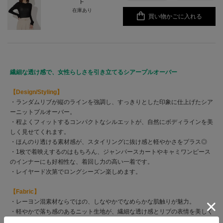
F
在庫あり
買い物かごに入れる
繊細な透け感で、女性らしさを引き立てるシアープルオーバー
【Design/Styling】
・ランダムリブが縦のラインを強調し、すっきりとした印象に仕上げたシア
ーニットプルオーバー。
・程よくフィットするコンパクトなシルエットが、自然にボディラインを美
しく見せてくれます。
・ほんのり透ける素材感が、スタイリングに抜け感と軽やかさをプラス◎
・1枚で着映えするのはもちろん、ジャンパースカートやキャミワンピース
のインナーにも好相性な、着回し力の高い一着です。
・レイヤード次第でロングシーズン楽しめます。
【Fabric】
・レーヨン混素材ならではの、しなやかでなめらかな肌触りが魅力。
・軽やかで落ち感のあるニット生地が、繊細な透け感とリブの表情を美しく
引き立てます。