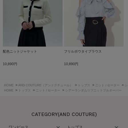
配色ニットジャケット
フリルボウタイブラウス
10,890円
10,890円
>
>
>
>
HOME
AND COUTURE（アンドクチュール）
トップス
ニット / セーター
シ
>
>
>
HOME
トップス
ニット / セーター
シアーランダムリブニットプルオーバー
CATEGORY(AND COUTURE)
ワンピース
トップス