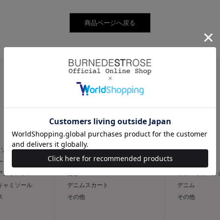
CATEGORY
スカート
パンツ
トソー
フレア
スリム
ー
タイト
ワイド
 アンサンブル
台形
キュロット / 
 キャミソール
デニムスカート
デニム
ス
その他
その他