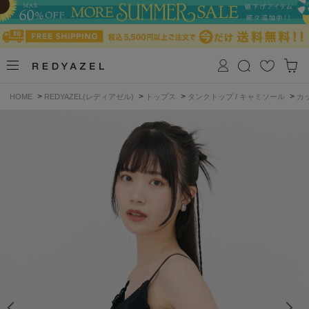
>
>
>
>
HOME
REDYAZEL(レディアゼル)
トップス
タンクトップ / キャミソール
カ