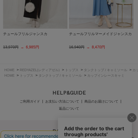
チュールフリルジャンスカ
チュールフリルマーメイドジャンスカ
13,970円
→ 6,985円
16,940円
→ 8,470円
>
>
>
>
HOME
REDYAZEL(レディアゼル)
トップス
タンクトップ / キャミソール
カ
>
>
>
HOME
トップス
タンクトップ / キャミソール
カップインレースキャミ
HELP&GUIDE
ご利用ガイド
お支払い方法について
商品のお届けについて
返品について