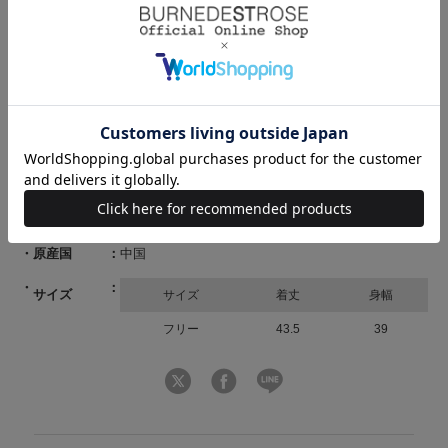
伸縮性：あり◎
生地の厚さ：薄手
商品コード
20022519100216 90 00
ブランド
REDYAZEL（レディアゼル）
素材
表地：綿60% ナイロン40%
裏地：ポリエステル100%
原産国
中国
サイズ
サイズ
着丈
身幅
フリー
43.5
39