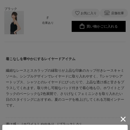
ブラック
お気に入り
店舗在庫
F
在庫あり
買い物かごに入れる
着こなしを華やかにするレイヤードアイテム
繊細なレースとスカラップの縁取りが上品な印象のカップ付きレースキャミ
ソール。シンプルデザインでレイヤードに取り入れやすく、Tシャツやシア
ートップス、シャツとのレイヤードにぴったりで、上品な透け感と甘さをプ
ラスしてくれます。取り外し可能なパッド付きで着心地も◎。ホワイトとブ
ラックのベーシックな2色展開で、さりげなくフェミニンさを取り入れたい
日のスタイリングにおすすめ。夏のコーデを格上げしてくれる万能インナー
です。
透け感：［ホワイト］ややあり ［ブラック］なし
裏地：あり