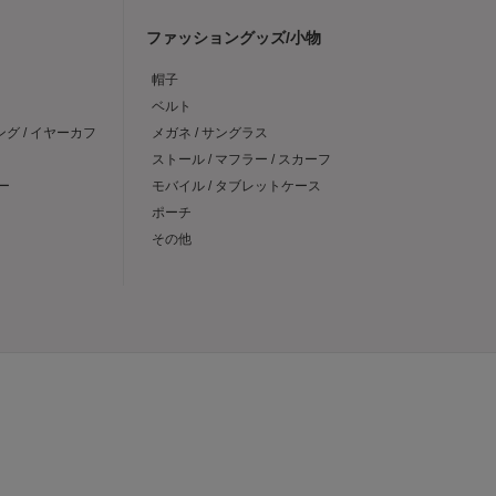
ファッショングッズ/小物
帽子
ベルト
ング / イヤーカフ
メガネ / サングラス
ストール / マフラー / スカーフ
ー
モバイル / タブレットケース
ポーチ
その他