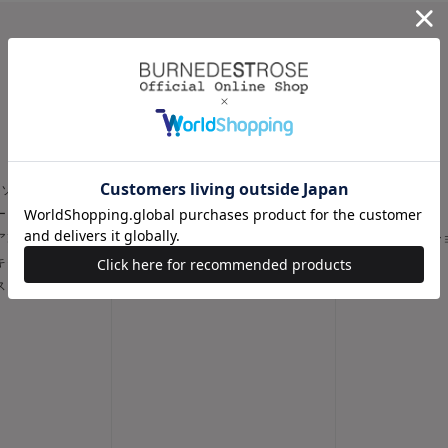
CATEGORY
スカート
パンツ
トソー
フレア
スリム
ー
タイト
ワイド
 アンサンブル
台形
キュロット / 
 キャミソール
デニムスカート
デニム
ス
その他
その他