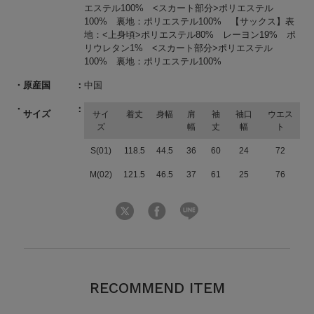
エステル100% <スカート部分>ポリエステル
100% 裏地：ポリエステル100% 【サックス】表
地：<上身頃>ポリエステル80% レーヨン19% ポ
リウレタン1% <スカート部分>ポリエステル
100% 裏地：ポリエステル100%
原産国
中国
サイズ
サイ
着丈
身幅
肩
袖
袖口
ウエス
ズ
幅
丈
幅
ト
S(01)
118.5
44.5
36
60
24
72
M(02)
121.5
46.5
37
61
25
76
RECOMMEND ITEM