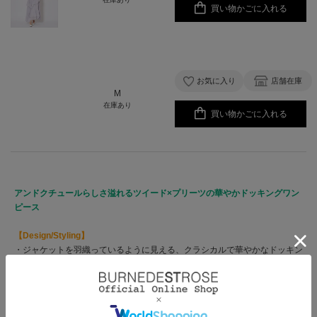
買い物かごに入れる
お気に入り
店舗在庫
M
在庫あり
買い物かごに入れる
アンドクチュールらしさ溢れるツイード×プリーツの華やかドッキングワン
ピース
【Design/Styling】
・ジャケットを羽織っているように見える、クラシカルで華やかなドッキン
グデザインが主役のワンピース。
・ショート丈ジャケット風のコンパクトなバランスが、スタイルをすっきり
と見せてくれるのも嬉しいポイント♪
・スカート部分は、段差をつけたアシメ切替×細かなプリーツが描く軽やか