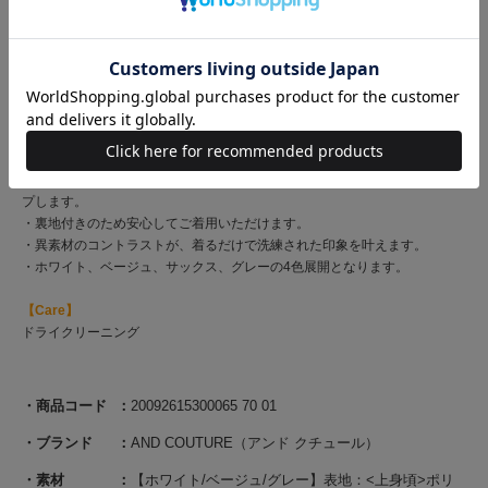
な揺れが魅力です！
・歩くたびにふわりと広がり、フェミニンなムードを際立たせます。
・パーティシーンや特別な日の装いにもぴったり◎
・S、Mの2サイズ展開のバックファスナー仕様。
【Fabric】
・上身頃はハリ感のあるツイード素材を使用し、きちんと感のある仕上がり
に。
・スカート部分は落ち感のある素材で、プリーツの立体感と軽やかさをキー
プします。
・裏地付きのため安心してご着用いただけます。
・異素材のコントラストが、着るだけで洗練された印象を叶えます。
・ホワイト、ベージュ、サックス、グレーの4色展開となります。
【Care】
ドライクリーニング
商品コード
20092615300065 70 01
ブランド
AND COUTURE（アンド クチュール）
素材
【ホワイト/ベージュ/グレー】表地：<上身頃>ポリ