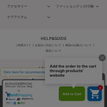
アクセサリー
ファッショングッズ/小物
ケアアイテム
HELP&GUIDE
ご利用ガイド
お支払い方法について
商品のお届けについて
返品について
弊社はCookieを利用し、Webの利便性向上に努め
公式オンラインショップご利用規約
メンバーズ規約
ております。「承諾する」をクリックしていただ
メンバーズポイントプログラム規約
特定商取引法に基づく表示
くと、お客様に最適な内容を提供することが可能
承諾する
個人情報保護指針
会社概要
採用情報
お問い合わせ