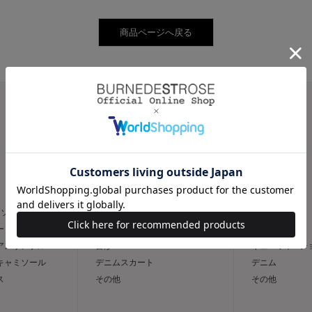
CATEGORY
スカート
パンツ
トソー
フレア
スリム
ー
タイト
ワイド
 アンサンブル
台形
キュロット / 
 キャミソール
デニムスカート
デニム
ス
その他
その他