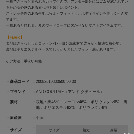
一枚でさらっと着られるカップ付きで、アンダー部分にはゴムが施されてい
るため安心感のある着心地も嬉しいポイント。
ストレッチ性のある生地は程よくフィットし、ボディラインを美しく引き立
てます。
一枚あると頼れる、夏のワードローブに欠かせないマストアイテムです。
【Fabric】
表地はさらっとしたコットン×レーヨン混素材で柔らかく快適な着心地。
裏地はポリエステルベースでしっかりとしたフィット感があります。
ケア方法：手洗い可能
商品コード
20092519300500 90 00
ブランド
AND COUTURE（アンド クチュール）
素材
表地：綿46％ レーヨン46% ポリウレタン8% 裏
地：ポリエステル92% ポリウレタン8%
原産国
中国
サイズ
サイズ
着丈
身幅