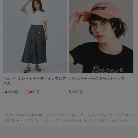
ベルト付きレイヤードデザインフレア
バイカラーベースボールキャップ
スカ…
14,960円
→ 7,480円
5,390円
>
>
>
HOME
AND COUTURE（アンドクチュール）
トップス
タンクトップ / キャミ
>
>
>
HOME
トップス
タンクトップ / キャミソール
バッククロスキャミソール