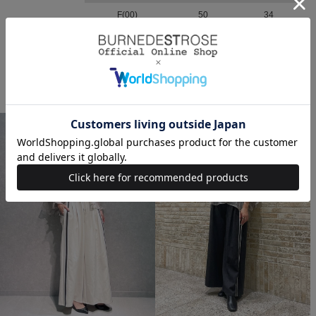
F(00)
50
34
STAFF SNAP