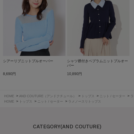
シアーリブニットプルオーバー
シャツ襟付きペプラムニットプルオー
バー
8,690円
10,890円
>
>
>
>
HOME
AND COUTURE（アンドクチュール）
トップス
ニット / セーター
ラ
>
>
>
HOME
トップス
ニット / セーター
ラメノースリトップス
CATEGORY(AND COUTURE)