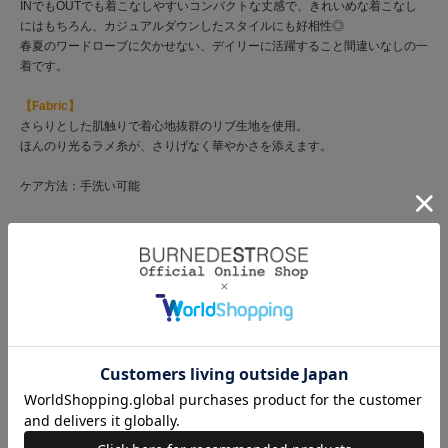
INでもOUTでも着こなしやすいコンパクトな丈感で、きれいめな着こなし
にはもちろん、カジュアルダウンしたスタイルにも好相性◎
春夏のワードローブに欠かせない、デイリーに活躍すること間違いなしの一
着です。
【Fabric】
さらりとした肌触りで着心地抜群のリブ生地を使用。
ほんのり光るラメ糸が、さりげなく華やかさを添えます。
ケア方法：手洗い可能
商品コード
20092519100549 70 00
ブランド
AND COUTURE（アンド クチュール）
素材
本体：レーヨン85％ ナイロン15%
原産国
中国
サイズ
サイズ
着丈
肩幅
身幅
アームホール
F(00)
48
26
31
19