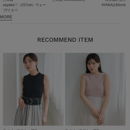
sayaka♡（157cm）ウェー
AYAKA(160cm)
ブ/イエベ
MORE
RECOMMEND ITEM