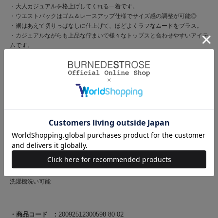
・大人カジュアルを格上げしてくれる一着です。
・ウエストバックはゴム＆レースアップ仕様でサイズ感の調整が可能◎
・裾はあえて切りっぱなしに仕上げて、ほどよくラフなムードをプラス。
・カジュアルながらも上品な佇まいで様々なトップスと合わせやすいアイテ
ムです。
・シャツやブラウス合わせで上品に、Tシャツ合わせで抜け感のある着こな
しも楽しめます。
・S、Mの2サイズ展開のフロントファスナー仕様。
【Fabric】
・綿100%のしっかりとしたデニム素材を使用。
・程よい厚みとハリ感がシルエットを美しくキープしつつ、通年で着用しや
すい柔らかな着心地に。
・ウォッシュ加工によるニュアンスある色味も魅力です。
・ご自宅でお手入れが出来るのも嬉しいポイント♪
・ブルー、ダークブルーの2色展開となります。
【Care】
洗濯機洗い可能
商品コード
20092512300598 80 02