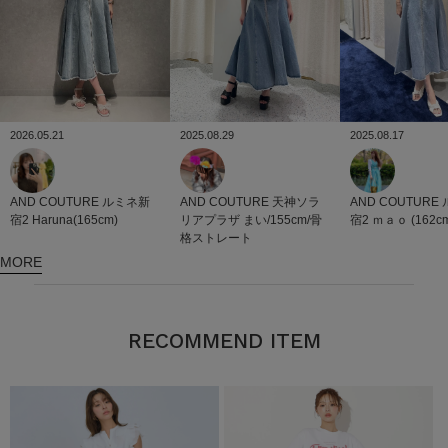
2025.08.29
2026.05.21
2025.08.17
AND COUTURE
天神ソラ
AND COUTURE
ルミネ新
AND COUTURE
リアプラザ
まい/155cm/骨
宿2
Haruna(165cm)
宿2
ｍａｏ (162c
格ストレート
MORE
RECOMMEND ITEM