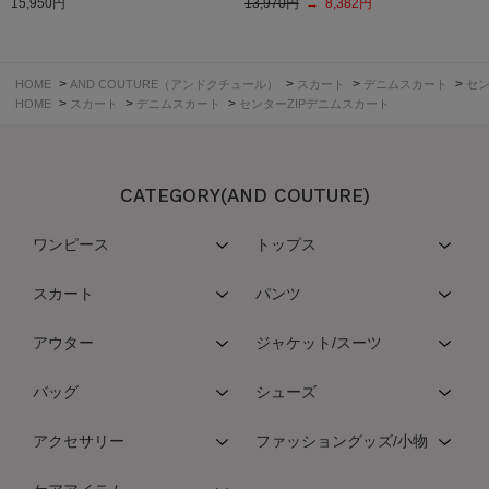
15,950円
13,970円
→ 8,382円
>
>
>
>
HOME
AND COUTURE（アンドクチュール）
スカート
デニムスカート
セン
>
>
>
HOME
スカート
デニムスカート
センターZIPデニムスカート
CATEGORY(AND COUTURE)
ワンピース
トップス
スカート
パンツ
アウター
ジャケット/スーツ
バッグ
シューズ
アクセサリー
ファッショングッズ/小物