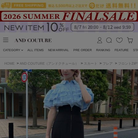
CATEGORY
ALL ITEMS
NEW ARRIVAL
PRE ORDER
RANKING
FEATURE
ST
>
>
>
>
HOME
AND COUTURE（アンドクチュール）
スカート
フレア
フロントZI