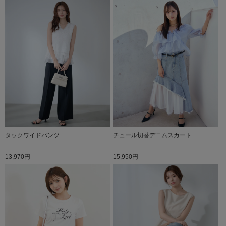
タックワイドパンツ
チュール切替デニムスカート
13,970円
15,950円