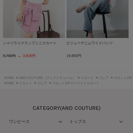
シャツライクラップミニスカート
ビジューデニムワイドパンツ
9,790円
→ 3,916円
19,800円
>
>
>
>
HOME
AND COUTURE（アンドクチュール）
スカート
フレア
フロントZI
>
>
>
HOME
スカート
フレア
フロントZIPマーメイドスカート
CATEGORY(AND COUTURE)
ワンピース
トップス