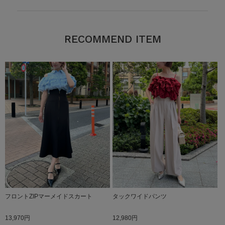
RECOMMEND ITEM
フロントZIPマーメイドスカート
タックワイドパンツ
13,970円
12,980円