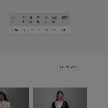
サイ
着
身
肩
袖
袖口
裾周
ズ
丈
幅
幅
丈
幅
り
F(00)
49
57
48
55
11
91
VIEW ALL