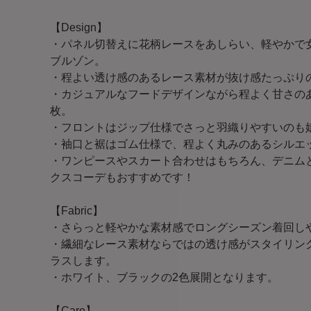
【Design】
・パネル切替えに花柄レースをあしらい、軽やかで
ブルゾン。
・程よい透け感のあるレース素材が抜け感たっぷり
・カジュアルなフードデザインながら程よく甘さの
枚。
・フロントはジップ仕様でさっと羽織りやすいのも
・袖口と裾はゴム仕様で、程よく丸みのあるシルエ
・ワンピースやスカート合わせはもちろん、デニム
クスコーデもおすすめです！
【Fabric】
・さらっと軽やかな素材感でロングシーズン着回し
・繊細なレース素材ならではの透け感がスタイリン
ラスします。
・ホワイト、ブラックの2色展開となります。
【Care】