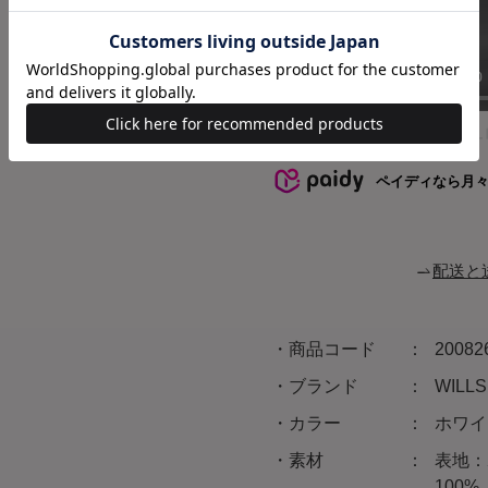
00:03
/
01:00
Powered by
ペイディなら月
配送と
商品コード
20082
ブランド
WIL
カラー
ホワイ
素材
表地：
100%