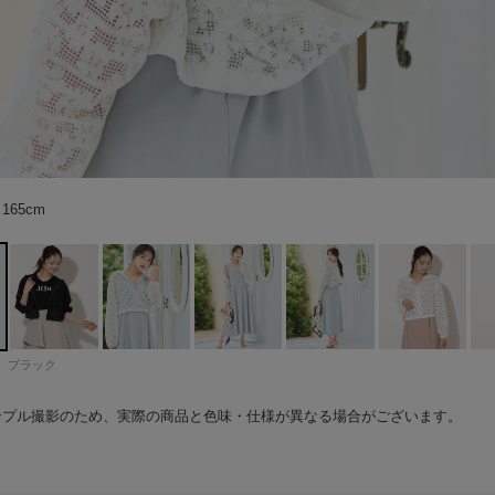
65cm
65cm
65cm
66cm
66cm
66cm
66cm
66cm
65cm
65cm
65cm
66cm
66cm
66cm
66cm
65cm
66cm
ブラック
ンプル撮影のため、実際の商品と色味・仕様が異なる場合がございます。