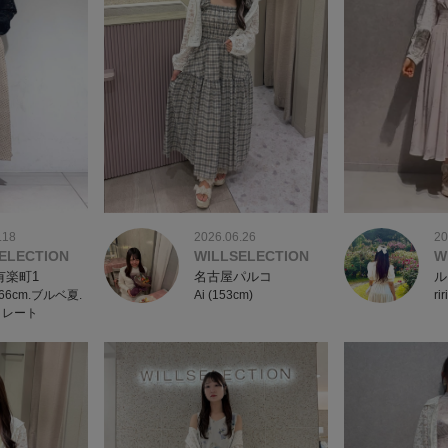
20
.18
2026.06.26
W
ELECTION
WILLSELECTION
ル
有楽町1
名古屋パルコ
riri
/166cm.ブルベ夏.
Ai (153cm)
トレート