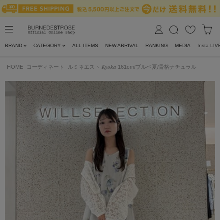
BRAND
CATEGORY
ALL ITEMS
NEW ARRIVAL
RANKING
MEDIA
Insta LIV
HOME
コーディネート
ルミネエスト 𝑲𝒚𝒐𝒌𝒂 161cm/ブルベ夏/骨格ナチュラル