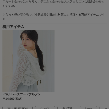
スカート合わせはもちろん、デニムと合わせた大人フェミニンな組み合わせも
おすすめ♪
さらっと軽い着心地で、冷房対策や日差し対策にも活躍する万能アイテムです
🎀
着用アイテム
パネルレースフードブルゾン
￥14,960(税込)
WILLSELECTION
ロング丈
美人百花
Sweet
and