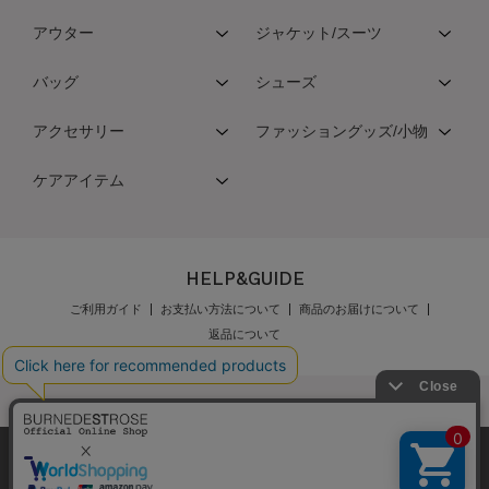
アウター
ジャケット/スーツ
バッグ
シューズ
アクセサリー
ファッショングッズ/小物
ケアアイテム
HELP&GUIDE
ご利用ガイド
お支払い方法について
商品のお届けについて
返品について
弊社はCookieを利用し、Webの利便性向上に努め
公式オンラインショップご利用規約
メンバーズ規約
ております。「承諾する」をクリックしていただ
メンバーズポイントプログラム規約
特定商取引法に基づく表示