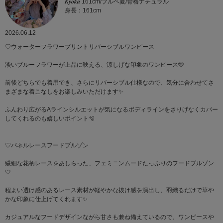
𝑲𝒚𝒐𝒌𝒂 161cm/ブルベ夏/骨格ナチュラル
身長：161cm
2026.06.12
♡ウォーターフラワープリントリバーシブルワンピース
淡いブルーフラワーが上品に映える、涼しげな印象のワンピース🩵
前後どちらでも着用でき、さらにリバーシブル仕様なので、気分に合わせてさ
まざまな着こなしをお楽しみいただけます✨
ふんわり広がるAラインシルエットが気になるボディラインをさりげなくカバー
してくれるのも嬉しいポイント🫧
♡パネルレースフードブルゾン
繊細な花柄レースをあしらった、フェミニンムードたっぷりのフードブルゾン
🤍
程よい透け感のあるレース素材が軽やかな抜け感を演出し、羽織るだけで華や
かな印象に仕上げてくれます✨
カジュアルなフードデザインながら甘さも兼ね備えているので、ワンピースや