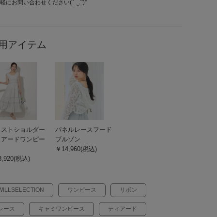
にお問い合わせください(՞ ܸ.‪ˬ.ܸ՞)”
用アイテム
ロストショルダー
パネルレースフード
ィアードワンピー
ブルゾン
￥14,960(税込)
,920(税込)
WILLSELECTION
ワンピース
リボン
レース
キャミワンピース
ティアード