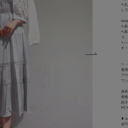
➷丈
しで
one
➷肩
➷肩
で、
➷ハ
す
ෆ‪
着用
アウ
ワン
身長
骨格
顔タ
PC
❥ 
@70