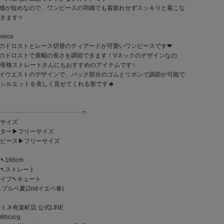
感が短めなので、ワンピースの羽織でも着膨れせずスッキリと着こな
きます✧
piece
のドロストとレース切替のティアードが可愛いワンピースです‪‪❤︎‬
のドロストで肩幅の長さを調節できます！Vネックのデザインなの
骨格ストレートさんにもおすすめのアイテムです✨
イウエストのデザインで、バック部分のゴムとリボンで調節が可能で
！シルエットを美しく見せてくれる形です☻
┈┈┈┈┈┈┈┈┈┈┈┈┈┈┈ෆ‪
サイズ
ター▶︎フリーサイズ
ピース▶︎フリーサイズ
➷166cm
➷ストレート
イプ➷キュート
➷ブルベ夏(2ndイエベ春)
ルミネ有楽町店 公式LINE
8hcxcg