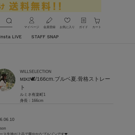
マイページ
会員登録
お気に入り
ガイド
カート
Insta LIVE
STAFF SNAP
WILLSELECTION
ᴍɪᴋɪ🕊/166cm.ブルベ夏.骨格ストレー
ト
ルミネ有楽町1
身長：166cm
6.06.10
uson
ース生地が上品で華やかなブルゾンです‪‪❤︎‬