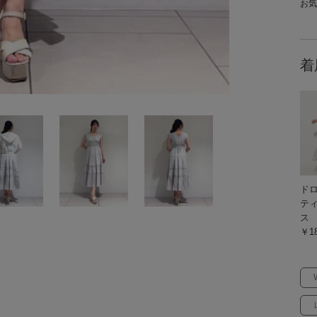
お気軽
着
ド
テ
ス
￥18