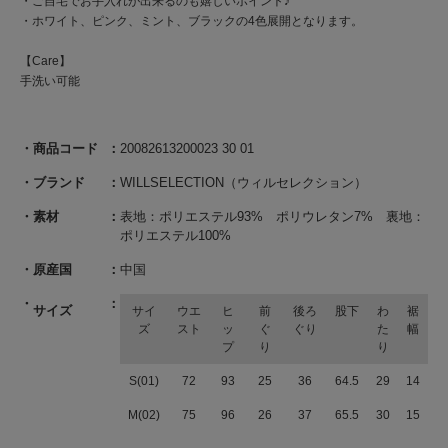
・ご自宅でお手入れが出来るのも嬉しいポイント♪
・ホワイト、ピンク、ミント、ブラックの4色展開となります。
【Care】
手洗い可能
商品コード
20082613200023 30 01
ブランド
WILLSELECTION（ウィルセレクション）
素材
表地：ポリエステル93% ポリウレタン7% 裏地：
ポリエステル100%
原産国
中国
サイズ
サイ
ウエ
ヒ
前
後ろ
股下
わ
裾
ズ
スト
ッ
ぐ
ぐり
た
幅
プ
り
り
S(01)
72
93
25
36
64.5
29
14
M(02)
75
96
26
37
65.5
30
15