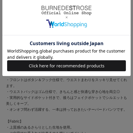
サイドに施したパールが上品なアクセントになり、女性らしい華やかさを演
出するテーパードパンツ
【Design】
・きれいめな印象を与えながら、デイリーにもオフィスにも使えるテーパー
ドパンツ。
・スラックスで、きちんと感のある着こなしが叶います◎
・Tシャツからブラウスまで、どんなトップスとも好相性な万能アイテム。
・裾に入れたスリットが、抜け感のある今年らしい着こなしを叶えます♪
・フロントはボタン＆フック仕様で、ウエストまわりをスッキリ見せてくれ
ます。
・ウエストバックはゴム仕様で、きちんと感と快適な穿き心地を両立◎
・実用的なサイドポケット付きで、後ろはフェイクポケットでシルエットも
美しくキープ。
・オンオフ問わず活躍する、一本は持っておきたいテーパードパンツです。
【Fabric】
・上質感のあるさらりとした生地を使用。