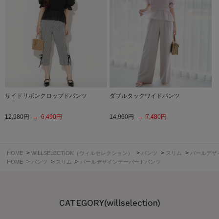
サイドリボンクロップドパンツ
ダブルタックワイドパンツ
12,980円
→ 6,490円
14,960円
→ 7,480円
>
>
>
>
HOME
WILLSELECTION（ウィルセレクション）
パンツ
スリム
パールデザ
>
>
>
HOME
パンツ
スリム
パールデザインテーパードパンツ
CATEGORY(willselection)