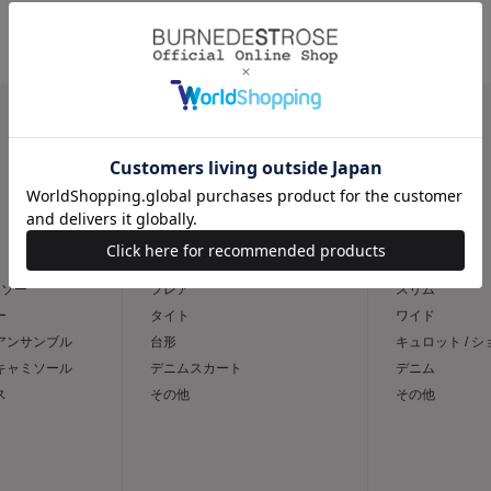
CATEGORY
スカート
パンツ
トソー
フレア
スリム
ー
タイト
ワイド
 アンサンブル
台形
キュロット / 
 キャミソール
デニムスカート
デニム
ス
その他
その他