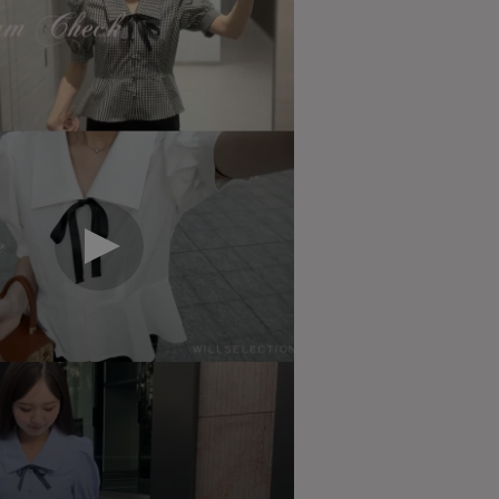
￥2,163
々
送料について
返品について
ポイントについて
613200023 01 02
LSELECTION（ウィルセレクション）
ト
ポリエステル93% ポリウレタン7% 裏地：ポリエ