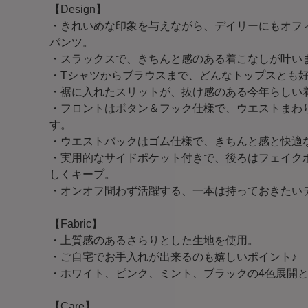
【Design】
・きれいめな印象を与えながら、デイリーにもオフ
パンツ。
・スラックスで、きちんと感のある着こなしが叶い
・Tシャツからブラウスまで、どんなトップスとも
・裾に入れたスリットが、抜け感のある今年らしい
・フロントはボタン＆フック仕様で、ウエストまわ
す。
・ウエストバックはゴム仕様で、きちんと感と快適
・実用的なサイドポケット付きで、後ろはフェイク
しくキープ。
・オンオフ問わず活躍する、一本は持っておきたい
【Fabric】
・上質感のあるさらりとした生地を使用。
・ご自宅でお手入れが出来るのも嬉しいポイント♪
・ホワイト、ピンク、ミント、ブラックの4色展開
【Care】