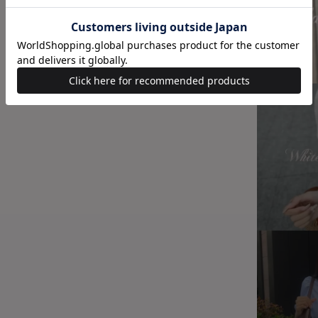
00:00
/
00:12
Powered by
ペイディなら月
配送と
商品コード
20082
ブランド
WIL
カラー
ホワイ
素材
表地：