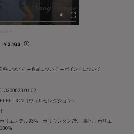
100%
ウエスト
ヒップ
前ぐり
後ろぐり
股下
わたり
裾幅
72
93
25
36
64.5
29
14
75
96
26
37
65.5
30
15