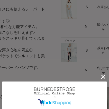
ハート
S
在庫あ
ィスにも使えるテーパード
ます◎
残りわ
ハート
好相性な万能アイテム。
M
か
着こなしを叶えます♪
りをスッキリ見せてくれま
ブラック
残りわ
ハート
な穿き心地を両立◎
S
か
ポケットでシルエットも美
テーパードパンツです。
残りわ
ハート
M
か
となります。