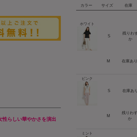
カラー
サイズ
在庫
ホワイト
残りわ
ハート
S
か
ハート
M
在庫あ
ピンク
ハート
S
在庫あ
残りわ
ハート
M
か
女性らしい華やかさを演出
ミント