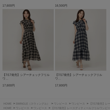
17,600円
16,500円
【7/17発売】シアーチェックフリル
【7/17発売】シアーチェックフリル
ワ…
ワ…
17,600円
17,600円
>
>
>
>
HOME
SWINGLE（スウィングル）
ワンピース
ワンピース
【7/17発売】
>
>
>
HOME
ワンピース
ワンピース
【7/17発売】レースディティールフリルワンピ