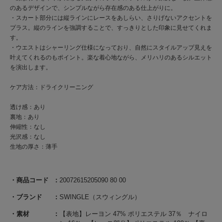
のあるデザインで、シンプルながら存在感のある仕上がりに。
・スカート部分には縦ラインにレースをあしらい、さりげないアクセントを
プラス。縦のラインを強調することで、すっきりとした印象に見せてくれま
す。
・ウエストはシャーリング仕様になっており、自然にスタイルアップ見えを
叶えてくれるのもポイント。楽な着心地ながら、メリハリのあるシルエット
を演出します。
ケア方法：ドライクリーニング
透け感：あり
裏地：あり
伸縮性：なし
光沢感：なし
生地の厚さ：薄手
商品コード
20072615205090 80 00
ブランド
SWINGLE（スウィングル）
素材
【表地】レーヨン 47% ポリエステル 37％ ナイロ