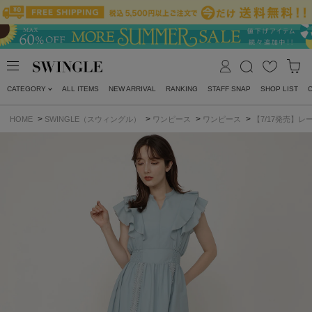
CATEGORY
ALL ITEMS
NEW ARRIVAL
RANKING
STAFF SNAP
SHOP LIST
>
>
>
>
HOME
SWINGLE（スウィングル）
ワンピース
ワンピース
【7/17発売】