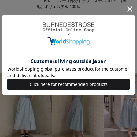
ン 16％ 【レース部分】ポリエステル 100％ 【裏
地】ポリエステル 100％
原産国
中国
サイズ
F(00):着丈 120cm/バスト 96cm/肩幅 36cm/ウエスト
68cm/裾回り 240cm
STAFF SNAP