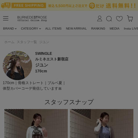
BRAND
CATEGORY
ALL ITEMS
NEW ARRIVAL
RANKING
MEDIA
Insta LIV
ホーム
スタッフ一覧
ジユン
SWINGLE
ルミネエスト新宿店
ジユン
170cm
170cm｜骨格ストレート｜ブルベ夏｜
体型カバーコーデ発信しています🎀
スタッフスナップ