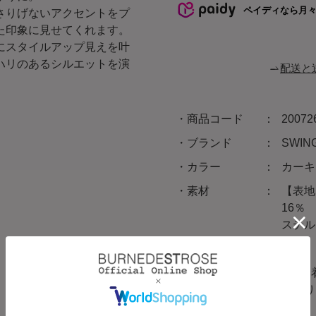
ペイディなら月
さりげないアクセントをプ
た印象に見せてくれます。
にスタイルアップ見えを叶
ハリのあるシルエットを演
配送と
商品コード
20072
ブランド
SWI
カラー
カーキ
素材
【表地
16％
ステル 
原産国
中国
サイズ
F(00
裾回り 