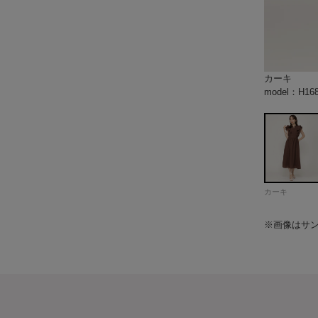
カーキ
ブルー
ブラック
model：H
model：H
model：H
model：H
model：H
model：H
model：H
model：H
model：H
model：H
model：H
model：H
カーキ
※画像はサ