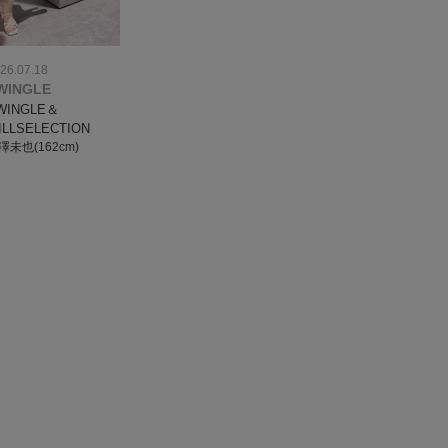
26.07.18
WINGLE
WINGLE＆
ILLSELECTION
澤未也(162cm)