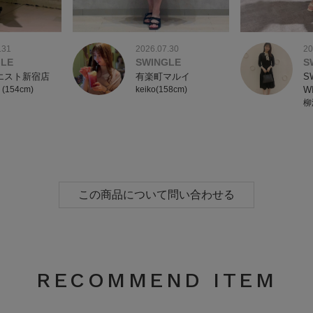
2026.07.30
.31
20
SWINGLE
GLE
S
有楽町マルイ
エスト新宿店
S
keiko(158cm)
 (154cm)
W
柳
この商品について問い合わせる
RECOMMEND ITEM