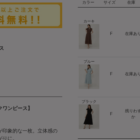
カラー
サイズ
在庫
カーキ
ハート
F
在庫あ
ス
ブルー
ハート
F
在庫あ
ブラック
クワンピース】
残りわ
ハート
F
か
が印象的な一枚。立体感の
がりに。