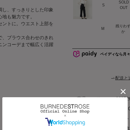
SOLD
ハート
S
OUT
調し、すっきりとした印象
心地も魅力です。
セントに。ウエスト上部を
残りわ
ハート
M
。
か
で、ブラウス合わせのきれ
ニンコーデまで幅広く活躍
ペイディなら月
配送と
商品コード
20072
ブランド
SWI
カラー
ライト
素材
【本体