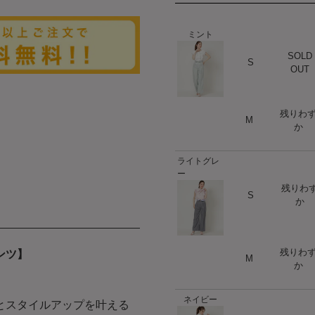
ミント
SOLD
ハート
S
OUT
残りわ
ハート
M
か
ライトグレ
ー
残りわ
ハート
S
か
残りわ
ンツ】
ハート
M
か
ネイビー
とスタイルアップを叶える