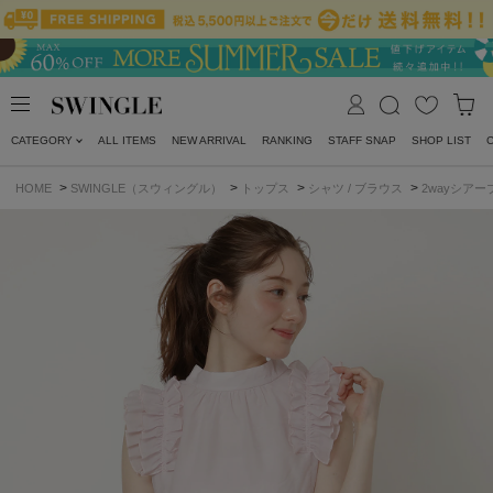
CATEGORY
ALL ITEMS
NEW ARRIVAL
RANKING
STAFF SNAP
SHOP LIST
>
>
>
>
HOME
SWINGLE（スウィングル）
トップス
シャツ / ブラウス
2wayシア