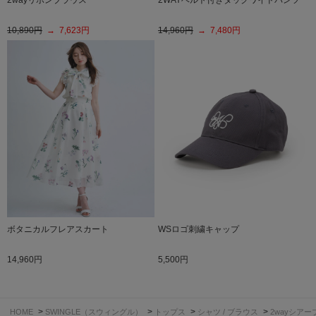
10,890円
→ 7,623円
14,960円
→ 7,480円
ボタニカルフレアスカート
WSロゴ刺繍キャップ
14,960円
5,500円
>
>
>
>
HOME
SWINGLE（スウィングル）
トップス
シャツ / ブラウス
2wayシア