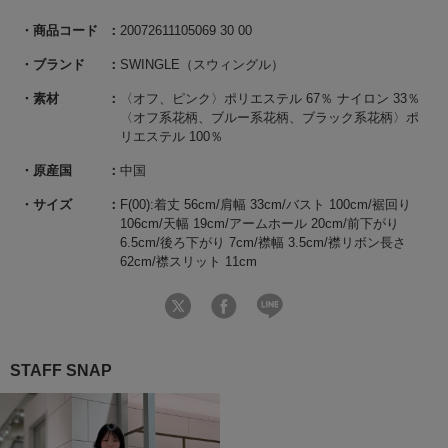
商品コード
20072611105069 30 00
ブランド
SWINGLE（スウィングル）
素材
〈オフ、ピンク〉ポリエステル 67％ ナイロン 33％
〈オフ系花柄、ブルー系花柄、ブラック系花柄〉ポ
リエステル 100％
原産国
中国
サイズ
F(00):着丈 56cm/肩幅 33cm/バスト 100cm/裾回り
106cm/天幅 19cm/アームホール 20cm/前下がり
6.5cm/後ろ下がり 7cm/襟幅 3.5cm/襟リボン長さ
62cm/襟スリット 11cm
STAFF SNAP