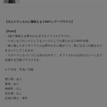
【大人クラシカルに着映える２WAYシアーブラウス】
【Point】
・1枚で着映える華やかなボウタイフリルブラウス。
・リボンをフロントにしてもバックにしても着られる２WAY仕様。
・袖に施したギャザーフリルは華やかさに魅せつつ、気になる二の腕まわり
をカバーしてくれます。
・スカートにもパンツにも合わせやすく、オフィスからお出かけシーンまで
活躍する万能ブラウスです。
ケア方法：手洗い可能
透け感：あり
裏地：あり
伸縮性：なし
光沢感：なし
生地の厚さ：薄手