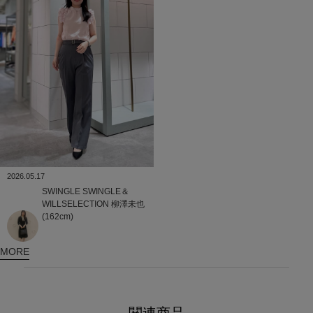
2026.05.17
SWINGLE
SWINGLE＆
WILLSELECTION
柳澤未也
(162cm)
MORE