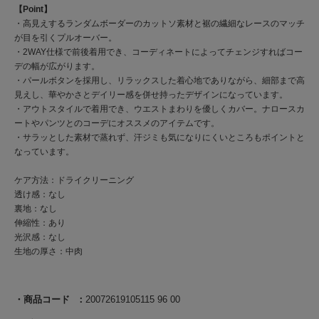
【Point】
・高見えするランダムボーダーのカットソ素材と裾の繊細なレースのマッチ
が目を引くプルオーバー。
・2WAY仕様で前後着用でき、コーディネートによってチェンジすればコー
デの幅が広がります。
・パールボタンを採用し、リラックスした着心地でありながら、細部まで高
見えし、華やかさとデイリー感を併せ持ったデザインになっています。
・アウトスタイルで着用でき、ウエストまわりを優しくカバー。ナロースカ
ートやパンツとのコーデにオススメのアイテムです。
・サラッとした素材で蒸れず、汗ジミも気になりにくいところもポイントと
なっています。
ケア方法：ドライクリーニング
透け感：なし
裏地：なし
伸縮性：あり
光沢感：なし
生地の厚さ：中肉
商品コード
20072619105115 96 00