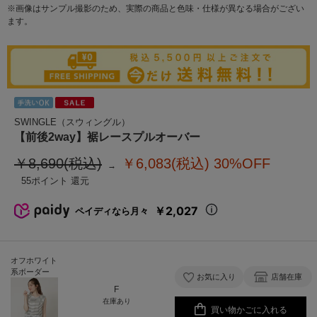
※画像はサンプル撮影のため、実際の商品と色味・仕様が異なる場合がござい
ます。
SWINGLE（スウィングル）
【前後2way】裾レースプルオーバー
￥8,690(税込)
￥6,083(税込)
30%OFF
55
￥2,027
ペイディなら月々
オフホワイト
系ボーダー
お気に入り
店舗在庫
F
在庫あり
買い物かごに入れる