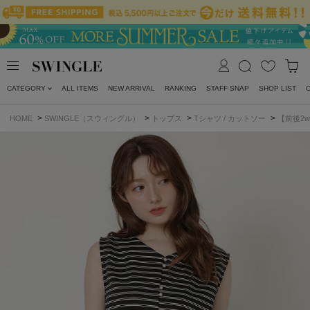
CATEGORY
ALL ITEMS
NEW ARRIVAL
RANKING
STAFF SNAP
SHOP LIST
>
>
>
>
HOME
SWINGLE（スウィングル）
トップス
Tシャツ / カットソー
【前後2