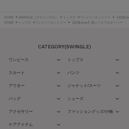
>
>
>
>
HOME
SWINGLE（スウィングル）
トップス
Tシャツ / カットソー
【前後2
>
>
>
HOME
トップス
Tシャツ / カットソー
【前後2way】裾レースプルオーバー
CATEGORY(SWINGLE)
ワンピース
トップス
スカート
パンツ
アウター
ジャケット/スーツ
バッグ
シューズ
アクセサリー
ファッショングッズ/小物
ケアアイテム