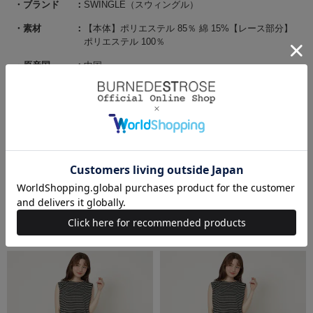
ブランド
SWINGLE（スウィングル）
素材
【本体】ポリエステル 85％ 綿 15%【レース部分】
ポリエステル 100％
原産国
中国
サイズ
F(00):着丈 52cm/バスト 98cm/肩幅 39cm/裾回り
104cm
関連商品