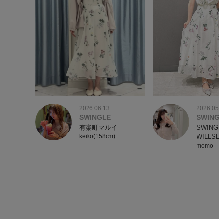
2026.06.13
2026.05
SWINGLE
SWIN
有楽町マルイ
SWING
keiko(158cm)
WILLS
momo