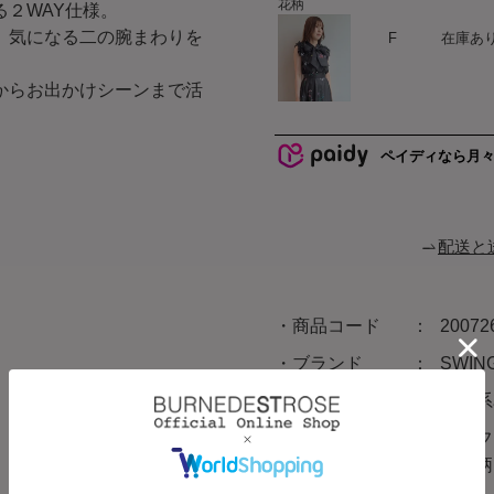
花柄
２WAY仕様。
ハート
、気になる二の腕まわりを
F
在庫あ
からお出かけシーンまで活
ペイディなら月
配送と
商品コード
20072
ブランド
SWI
カラー
オフ系
素材
〈オフ
系花柄
100％