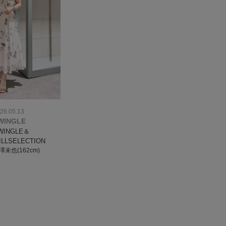
26.05.13
WINGLE
WINGLE＆
ILLSELECTION
澤未也(162cm)