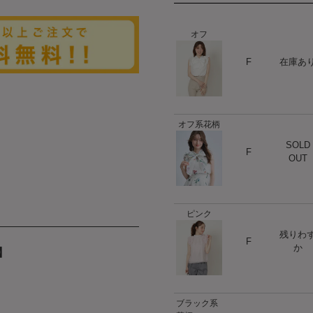
オフ
ハート
F
在庫あ
オフ系花柄
SOLD
ハート
F
OUT
ピンク
残りわ
ハート
F
か
】
。
ブラック系