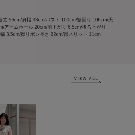
):着丈 56cm/肩幅 33cm/バスト 100cm/裾回り 106cm/天
cm/アームホール 20cm/前下がり 6.5cm/後ろ下がり
襟幅 3.5cm/襟リボン長さ 62cm/襟スリット 11cm
VIEW ALL