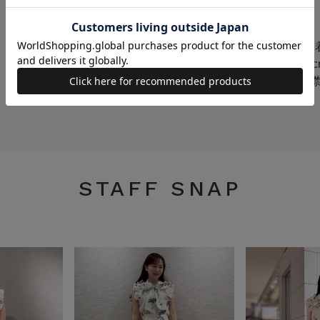
原産国
中国
サイズ
F(00
幅 19
7cm/
STAFF SNAP