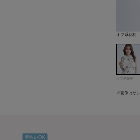
オフ系花柄
オフ
ピンク
ブラック系
model：H
model：H
model：H
model：H
model：H
model：H
model：H
model：H
model：H
model：H
model：H
model：H
model：H
model：H
model：H
model：H
model：H
model：H
staff：H
staff：H
staff：H
オフ系花柄
※画像はサ