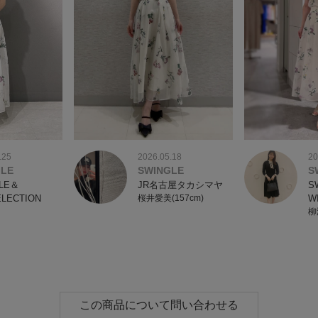
2026.05.18
.25
20
SWINGLE
GLE
S
JR名古屋タカシマヤ
LE＆
S
桜井愛美(157cm)
ELECTION
W
柳
この商品について問い合わせる