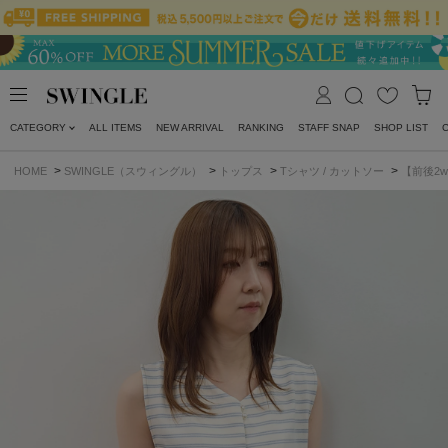
CATEGORY
ALL ITEMS
NEW ARRIVAL
RANKING
STAFF SNAP
SHOP LIST
>
>
>
>
HOME
SWINGLE（スウィングル）
トップス
Tシャツ / カットソー
【前後2