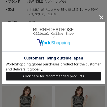
ブランド
SWINGLE（スウィングル）
素材
【本体】ポリエステル 85％ 綿 15%【レース部分】
ポリエステル 100％
原産国
中国
サイズ
F(00):着丈 52cm/バスト 98cm/肩幅 39cm/裾回り
104cm
関連商品