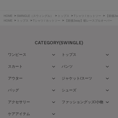
>
>
>
>
HOME
SWINGLE（スウィングル）
トップス
Tシャツ / カットソー
【前後2
>
>
>
HOME
トップス
Tシャツ / カットソー
【前後2way】裾レースプルオーバー
CATEGORY(SWINGLE)
ワンピース
トップス
スカート
パンツ
アウター
ジャケット/スーツ
バッグ
シューズ
アクセサリー
ファッショングッズ/小物
ケアアイテム