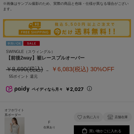
※画像はサンプル撮影のため、実際の商品と色味・仕様が異なる場合がござい
ます。
SWINGLE（スウィングル）
【前後2way】裾レースプルオーバー
￥8,690(税込)
￥6,083(税込)
30%OFF
55
￥2,027
ペイディなら月々
オフホワイト
系ボーダー
お気に入り
店舗在庫
F
在庫あり
買い物かごに入れる