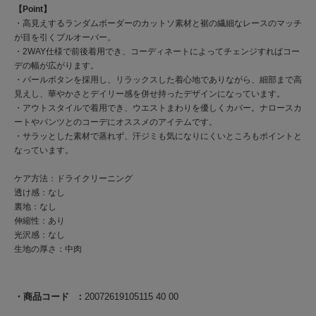
【Point】
・高見えするランダムボーダーのカットソ素材と裾の繊細なレースのマッチ
が目を引くプルオーバー。
・2WAY仕様で前後着用でき、コーディネートによってチェンジすればコー
デの幅が広がります。
・パールボタンを採用し、リラックスした着心地でありながら、細部まで高
見えし、華やかさとデイリー感を併せ持ったデザインになっています。
・アウトスタイルで着用でき、ウエストまわりを優しくカバー。ナロースカ
ートやパンツとのコーデにオススメのアイテムです。
・サラッとした素材で蒸れず、汗ジミも気になりにくいところもポイントと
なっています。
ケア方法：ドライクリーニング
透け感：なし
裏地：なし
伸縮性：あり
光沢感：なし
生地の厚さ：中肉
商品コード
20072619105115 40 00