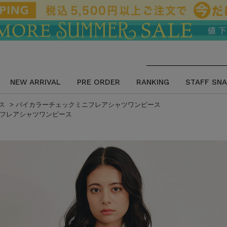
NEW ARRIVAL
PRE ORDER
RANKING
STAFF SNA
ス
>
バイカラーチェックミニフレアシャツワンピース
フレアシャツワンピース