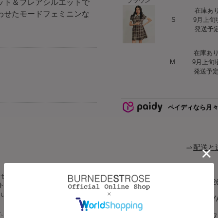
ブラウン
ット＆フレアシルエットで
在庫あ
わせたモードフェミニンな
ハート
S
9月上旬
発送予
在庫あ
ハート
M
9月上旬
発送予
ペイディなら月
。
配送と
ません。
商品コード
20022
ットカード』のみでのお支払いとさ
用いただけません。
ブランド
RED
で、決済を確定いたします。
カラー
ブラウ