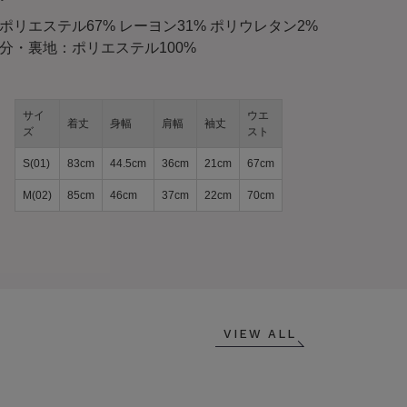
ポリエステル67% レーヨン31% ポリウレタン2%
分・裏地：ポリエステル100%
サイ
ウエ
着丈
身幅
肩幅
袖丈
ズ
スト
S(01)
83cm
44.5cm
36cm
21cm
67cm
M(02)
85cm
46cm
37cm
22cm
70cm
VIEW ALL