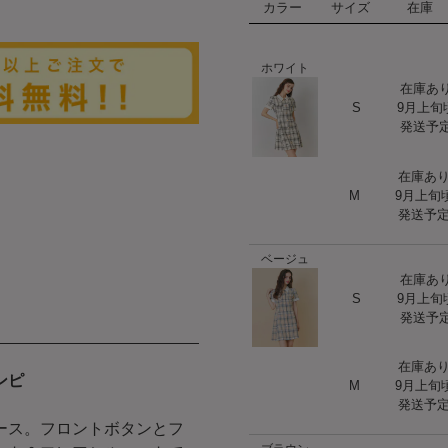
カラー
サイズ
在庫
ホワイト
在庫あ
ハート
S
9月上旬
発送予
在庫あ
ハート
M
9月上旬
発送予
ベージュ
在庫あ
ハート
S
9月上旬
発送予
在庫あ
ハート
ンピ
M
9月上旬
発送予
ース。フロントボタンとフ