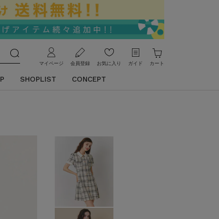
マイページ
会員登録
お気に入り
ガイド
カート
P
SHOPLIST
CONCEPT