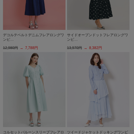
デコルテベルトデニムフレアロングワ
サイドオープンドットフレアロングワ
ンピ…
ンピ…
12,980円
→ 7,788円
13,970円
→ 8,382円
コルセットバルーンスリーブフレアロ
ツイードジャケットドッキングワンピ