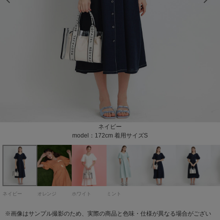
model：172cm 着用サイズS
model：172cm 着用サイズS
model：172cm 着用サイズS
model：172cm 着用サイズS
model：172cm 着用サイズS
model：172cm 着用サイズS
model：172cm 着用サイズS
model：172cm 着用サイズS
model：172cm 着用サイズS
model：172cm 着用サイズS
model：170cm 着用サイズS
model：170cm 着用サイズS
model：170cm 着用サイズS
model：170cm 着用サイズS
model：172cm 着用サイズS
model：172cm 着用サイズS
model：172cm 着用サイズS
model：172cm 着用サイズS
model：172cm 着用サイズS
model：172cm 着用サイズS
model：172cm 着用サイズS
model：172cm 着用サイズS
model：172cm 着用サイズS
model：172cm 着用サイズS
model：172cm 着用サイズS
model：172cm 着用サイズS
model：172cm 着用サイズS
model：172cm 着用サイズS
model：172cm 着用サイズS
model：172cm 着用サイズS
model：172cm 着用サイズS
model：172cm 着用サイズS
model：172cm 着用サイズS
model：172cm 着用サイズS
model：172cm 着用サイズS
model：172cm 着用サイズS
model：172cm 着用サイズS
model：172cm 着用サイズS
staff：158cm 着用サイズS
staff：158cm 着用サイズS
ネイビー
オレンジ
ホワイト
ミント
model：172cm 着用サイズS
model：170cm 着用サイズS
model：172cm 着用サイズS
model：172cm 着用サイズS
ネイビー
オレンジ
ホワイト
ミント
※画像はサンプル撮影のため、実際の商品と色味・仕様が異なる場合がござい