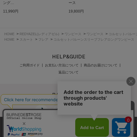
ング…
ース
11,990円
19,800円
>
>
>
>
HOME
REDYAZEL(レディアゼル)
ワンピース
ワンピース
コルセットバルー
>
>
>
HOME
スカート
フレア
コルセットバルーンスリーブフレアロングワンピース
HELP&GUIDE
ご利用ガイド
お支払い方法について
商品のお届けについて
返品について
弊社はCookieを利用し、Webの利便性向上に努め
公式オンラインショップご利用規約
メンバーズ規約
ております。「承諾する」をクリックしていただ
メンバーズポイントプログラム規約
特定商取引法に基づく表示