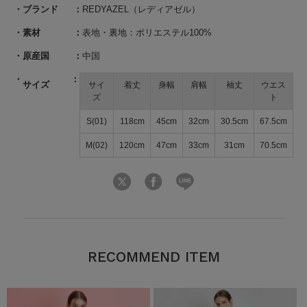
ブランド
REDYAZEL（レディアゼル）
素材
表地・裏地：ポリエステル100%
原産国
中国
サイズ
サイ
着丈
身幅
肩幅
袖丈
ウエス
ズ
ト
S(01)
118cm
45cm
32cm
30.5cm
67.5cm
M(02)
120cm
47cm
33cm
31cm
70.5cm
RECOMMEND ITEM