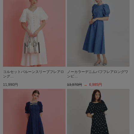
コルセットバルーンスリーブフレアロ
ノーカラーデニムパフフレアロングワ
ング…
ンピ…
11,990円
13,970円
→ 6,985円