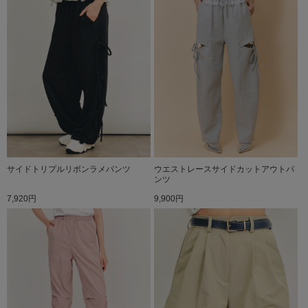
サイドトリプルリボンラメパンツ
ウエストレースサイドカットアウトパ
ンツ
7,920円
9,900円