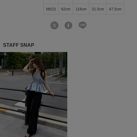
M(02)
62cm
118cm
31.5cm
67.5cm
STAFF SNAP