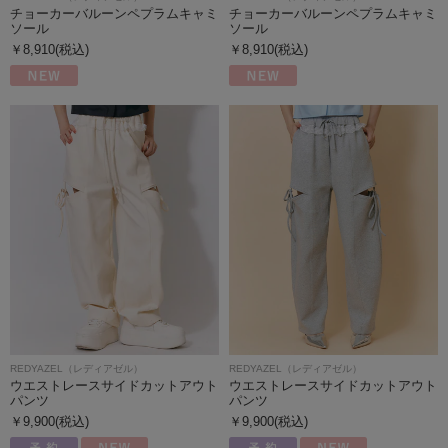
チョーカーバルーンペプラムキャミ
チョーカーバルーンペプラムキャミ
ソール
ソール
￥8,910(税込)
￥8,910(税込)
REDYAZEL（レディアゼル）
REDYAZEL（レディアゼル）
ウエストレースサイドカットアウト
ウエストレースサイドカットアウト
パンツ
パンツ
￥9,900(税込)
￥9,900(税込)