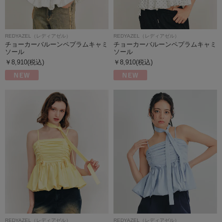
REDYAZEL（レディアゼル）
REDYAZEL（レディアゼル）
チョーカーバルーンペプラムキャミ
チョーカーバルーンペプラムキャミ
ソール
ソール
￥8,910(税込)
￥8,910(税込)
REDYAZEL（レディアゼル）
REDYAZEL（レディアゼル）