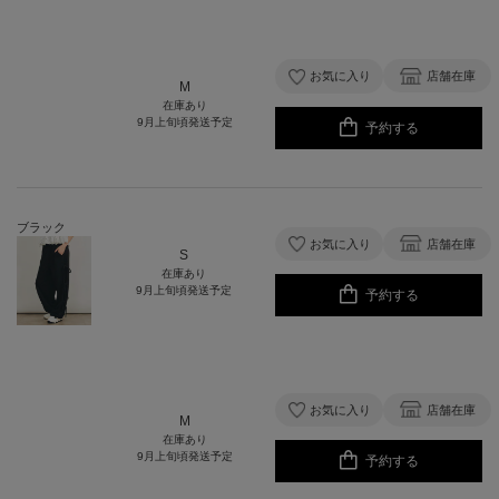
お気に入り
店舗在庫
M
在庫あり
9月上旬頃発送予定
予約する
ブラック
お気に入り
店舗在庫
S
在庫あり
9月上旬頃発送予定
予約する
お気に入り
店舗在庫
M
在庫あり
9月上旬頃発送予定
予約する