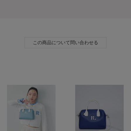
この商品について問い合わせる