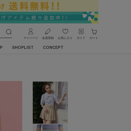
マイページ
会員登録
お気に入り
ガイド
カート
P
SHOPLIST
CONCEPT