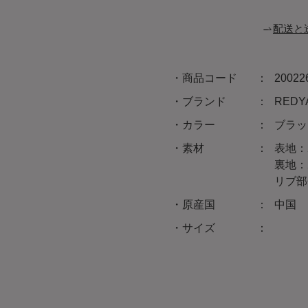
配送と
商品コード
20022
ブランド
RED
カラー
ブラッ
素材
表地：
裏地：
リブ部
原産国
中国
サイズ