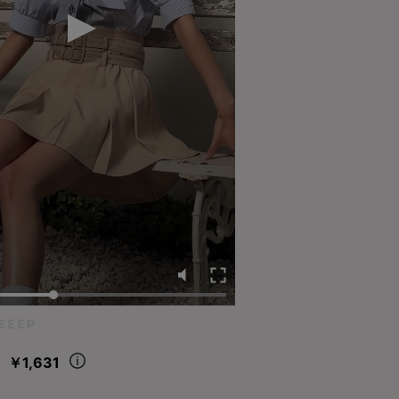
￥1,631
々