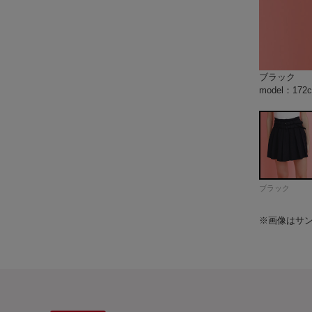
ブラック
ベージュ
グレー
model：17
model：17
model：17
model：17
model：17
model：17
model：17
model：17
model：17
model：17
model：17
model：17
model：17
model：17
model：17
model：17
model：17
model：17
model：17
model：17
model：17
model：17
model：17
model：17
model：17
model：17
model：17
model：17
model：17
model：17
model：17
model：17
model：17
model：17
model：17
model：17
model：17
model：17
model：17
model：17
ブラック
※画像はサ