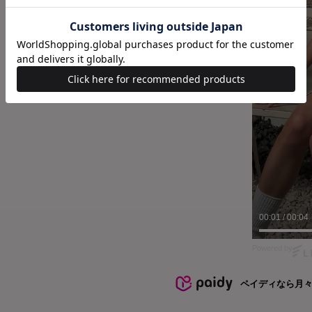
00:03
/
00:04
Powered by
ペイディなら月