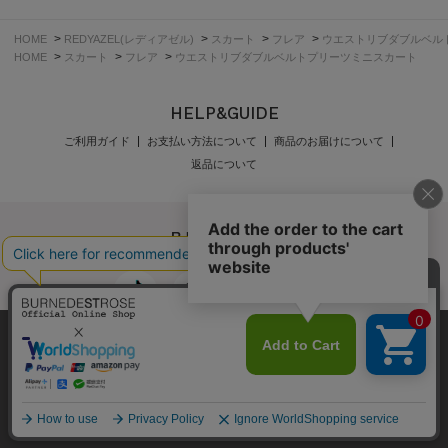
>
>
>
>
HOME
REDYAZEL(レディアゼル)
スカート
フレア
ウエストリブダブルベル
>
>
>
HOME
スカート
フレア
ウエストリブダブルベルトプリーツミニスカート
HELP&GUIDE
ご利用ガイド
お支払い方法について
商品のお届けについて
返品について
弊社はCookieを利用し、Webの利便性向上に努め
公式オンラインショップご利用規約
メンバーズ規約
ております。「承諾する」をクリックしていただ
メンバーズポイントプログラム規約
特定商取引法に基づく表示
くと、お客様に最適な内容を提供することが可能
承諾する
個人情報保護指針
会社概要
採用情報
お問い合わせ
となります。Cookieの利用については、
こちら
を
ご覧ください。
Copyright © BURNEDESTROSE Japan Limited All Rights Reserved.