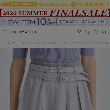
>
>
>
>
HOME
REDYAZEL(レディアゼル)
スカート
フレア
ウエストリブダブルベル