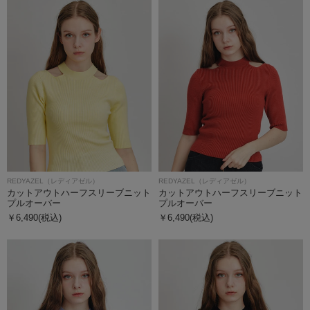
REDYAZEL（レディアゼル）
REDYAZEL（レディアゼル）
カットアウトハーフスリーブニット
カットアウトハーフスリーブニット
プルオーバー
プルオーバー
￥6,490(税込)
￥6,490(税込)