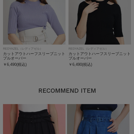
REDYAZEL（レディアゼル）
REDYAZEL（レディアゼル）
カットアウトハーフスリーブニット
カットアウトハーフスリーブニット
プルオーバー
プルオーバー
￥6,490(税込)
￥6,490(税込)
RECOMMEND ITEM