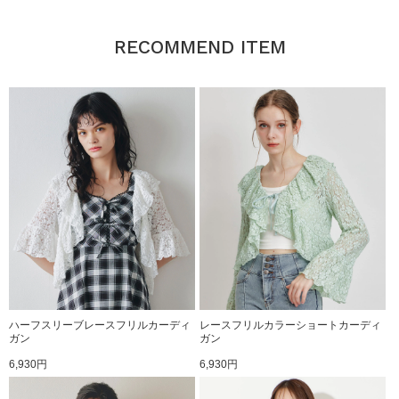
RECOMMEND ITEM
ハーフスリーブレースフリルカーディ
レースフリルカラーショートカーディ
ガン
ガン
6,930円
6,930円