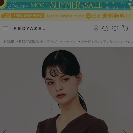
>
>
>
>
HOME
REDYAZEL(レディアゼル)
トップス
カーディガン / アンサンブル
ロ