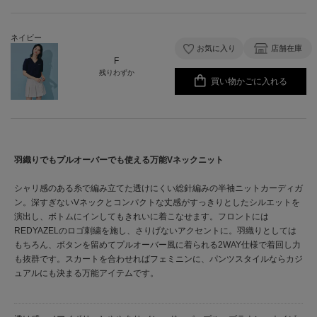
ネイビー
お気に入り
店舗在庫
F
残りわずか
買い物かごに入れる
羽織りでもプルオーバーでも使える万能Vネックニット
シャリ感のある糸で編み立てた透けにくい総針編みの半袖ニットカーディガ
ン。深すぎないVネックとコンパクトな丈感がすっきりとしたシルエットを
演出し、ボトムにインしてもきれいに着こなせます。フロントには
REDYAZELのロゴ刺繍を施し、さりげないアクセントに。羽織りとしては
もちろん、ボタンを留めてプルオーバー風に着られる2WAY仕様で着回し力
も抜群です。スカートを合わせればフェミニンに、パンツスタイルならカジ
ュアルにも決まる万能アイテムです。