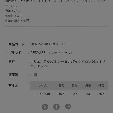
透け感：［アイボリー］ややあり ［レッド・パープル・ブラウン・ネイビ
ー］なし
裏地：なし
伸縮性：あり
生地の厚さ：普通
商品コード
20022528400069 61 00
ブランド
REDYAZEL（レディアゼル）
素材
ポリエステル50% レーヨン34% ナイロン14% ポリ
ウレタン2%
原産国
中国
サイズ
サイズ
着丈
身幅
肩幅
袖丈
フリー(00)
46.5
43.5
33
25.5