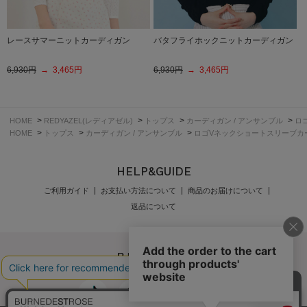
レースサマーニットカーディガン
バタフライホックニットカーディガン
6,930円
→ 3,465円
6,930円
→ 3,465円
>
>
>
>
HOME
REDYAZEL(レディアゼル)
トップス
カーディガン / アンサンブル
ロ
>
>
>
HOME
トップス
カーディガン / アンサンブル
ロゴVネックショートスリーブカ
HELP&GUIDE
ご利用ガイド
お支払い方法について
商品のお届けについて
返品について