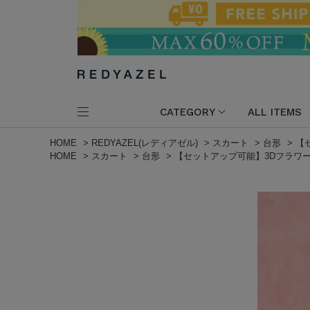
CATEGORY
ALL ITEMS
HOME
>
REDYAZEL(レディアゼル)
>
スカート
>
台形
>
【
HOME
>
スカート
>
台形
>
【セットアップ可能】3Dフラワ