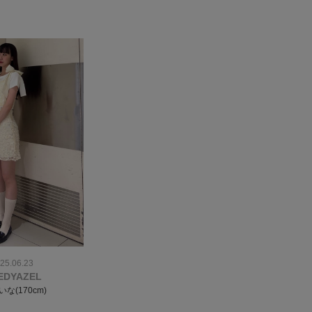
25.06.23
EDYAZEL
いな(170cm)