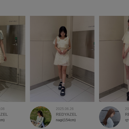
.08
2025.06.26
20
AZEL
REDYAZEL
R
cm)
nagi(154cm)
せ