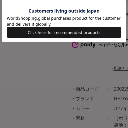
ブラック
残りわ
ハート
S
か
ペイディなら月
配送と
商品コード
20022
ブランド
RED
カラー
ホワイ
素材
［ホワ
裏地：