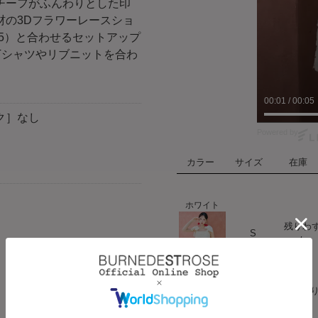
チーフがふんわりとした印
材の3Dフラワーレースショ
255）と合わせるセットアップ
Tシャツやリブニットを合わ
00:02
/
00:05
ク］なし
Powered by
カラー
サイズ
在庫
ホワイト
残りわ
ハート
S
か
ハート
M
在庫あ