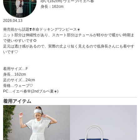
ゆい(162cm) ウェーブ/イエベ春
身長：162cm
2026.04.13
発売前から話題❣️本命ドッキングワンピース☀️
ニット部分は伸縮性があり、スカート部分はチュールが軽やかで暖かい時期ま
で使いやすいです🌻
足元は透け感があるので、実際の丈より短く見えるので低身長さんにも着やす
いです♡
着用サイズ…F
身長…162cm
足のサイズ…24cm
骨格…ウェーブ🤍
PC…イエベ春🌸(2ndブルベ夏☀️)
着用アイテム