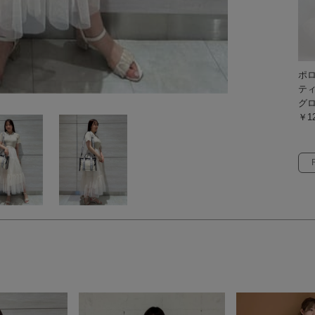
ポ
テ
グ
￥12