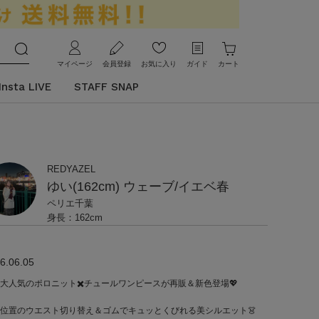
マイページ
会員登録
お気に入り
ガイド
カート
Insta LIVE
STAFF SNAP
REDYAZEL
ゆい(162cm) ウェーブ/イエベ春
ペリエ千葉
身長：162cm
6.06.05
大人気のポロニット✖️チュールワンピースが再販＆新色登場💖
位置のウエスト切り替え＆ゴムでキュッとくびれる美シルエット👗