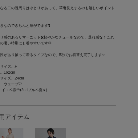
なる二の腕周りはゆとりがあって、華奢見えするのも嬉しいポイント
きなのできちんと感がでます❣️
リ感のあるサマーニット✖️軽やかなチュールなので、蒸れ感なくこれ
の暑い時期にも着やすいです🌻
性があり被って着るタイプなので、5秒でお着替え完了します✨
サイズ…F
…162cm
サイズ…24cm
…ウェーブ🤍
…イエベ春🌸(2ndブルベ夏☀️)
用アイテム