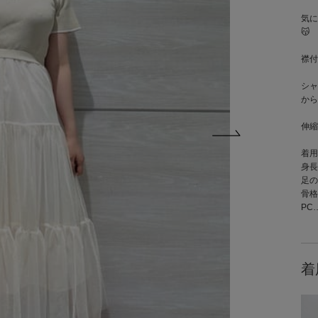
気に
😽
襟付
シャ
から
伸縮
着用
身長
足の
骨格
PC
着