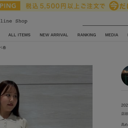
ALL ITEMS
NEW ARRIVAL
RANKING
MEDIA
エベ春
202
店頭
高め