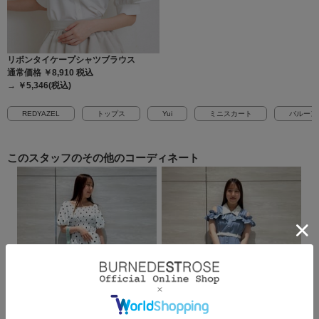
リボンタイケープシャツブラウス
通常価格 ￥8,910
税込
→ ￥5,346(税込)
REDYAZEL
トップス
Yui
ミニスカート
バルーン
このスタッフの
その他のコーディネート