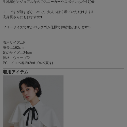
生地感がカジュアルなのでスニーカーやスポサンも相性⭕️⚽️
ミニですが短すぎないので、大人っぽく着ていただけます💃
高身長さんにもおすすめ❣️
フリーサイズですがバックゴム仕様で伸縮性があります✨
着用サイズ…F
身長…162cm
足のサイズ…24cm
骨格…ウェーブ🤍
PC…イエベ春🌸(2ndブルベ夏☀️)
着用アイテム