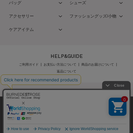
バッグ
シューズ
アクセサリー
ファッショングッズ/小物
ケアアイテム
HELP&GUIDE
ご利用ガイド
お支払い方法について
商品のお届けについて
返品について
弊社はCookieを利用し、Webの利便性向上に努め
公式オンラインショップご利用規約
メンバーズ規約
ております。「承諾する」をクリックしていただ
メンバーズポイントプログラム規約
特定商取引法に基づく表示
くと、お客様に最適な内容を提供することが可能
承諾する
個人情報保護指針
会社概要
採用情報
お問い合わせ
となります。Cookieの利用については、
こちら
を
ご覧ください。
Copyright © BURNEDESTROSE Japan Limited All Rights Reserved.