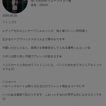
ゆい(162cm) ウェーブ/イエベ春
身長：162cm
2026.06.05
♡トップス
レディアゼルらしいケープシルエットが、他と被りにくい特別感 ✨
広がるケープでバックスタイルまで華やかです🌹
可愛いだけじゃなく、肩周りを華奢見せしてくれる優秀シルエット💞
リボンは取り外し可能でアレンジが効きます🎀
ミニスカートと合わせてフェミニンにも、パンツと合わせてカジュアルミック
スでも🙆‍♀️
♡スカート
バルーンスカートは取り入れるだけでトレンド感あるコーデに🫶
ハリのある素材で広がりすぎず、ふわっとするのが苦手な方にもオススメです
🙆‍♀️