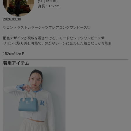
yu（152cm）
身長：152cm
2026.03.30
♡コントラストカラーシャツフレアロングワンピース♡
配色デザインが視線を惹きつける、モードなシャツワンピース💙
リボンは取り外し可能で、気分やシーンに合わせた着こなしが可能🎀
152cm/size F
着用アイテム