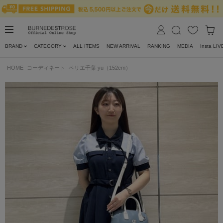
BRAND
CATEGORY
ALL ITEMS
NEW ARRIVAL
RANKING
MEDIA
Insta LIV
HOME
コーディネート
ペリエ千葉 yu（152cm）